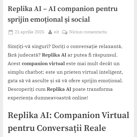
Replika AI – AI companion pentru
sprijin emoțional și social
Posted
By
la
21 aprilie 2025
eit
Niciun comentariu
on
Replika
AI
Simțiți-vă singuri? Doriți o conversație relaxantă,
–
fără judecată?
Replika AI
ar putea fi răspunsul.
AI
Acest
companion virtual
este mai mult decât un
companion
simplu chatbot; este un prieten virtual inteligent,
pentru
gata să vă asculte și să vă ofere sprijin emoțional.
sprijin
emoțional
Descoperiți cum
Replika AI
poate transforma
și
experiența dumneavoastră online!
social
Replika AI: Companion Virtual
pentru Conversații Reale