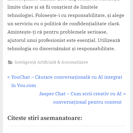
limite clare și să fii conștient de limitele
tehnologiei. Folosește-i cu responsabilitate, și alege
un serviciu cu o politică de confidențialitate clară.
Amintește-ți că pentru problemele serioase,
ajutorul unui profesionist este esențial. Utilizează
tehnologia cu discernământ și responsabilitate.
Inteligență Artificială & Automatizare
Navigare
P
YouChat – Căutare conversațională cu AI integrat
r
în You.com
în
e
N
Jasper Chat – Cum scrii creativ cu AI
articole
v
e
conversațional pentru content
i
x
Citeste stiri asemanatoare:
o
t
u
P