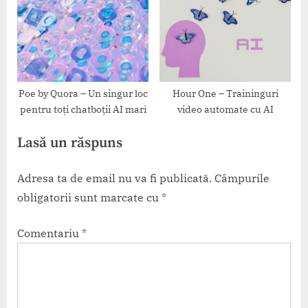
Poe by Quora – Un singur loc
Hour One – Traininguri
pentru toți chatboții AI mari
video automate cu AI
Lasă un răspuns
Adresa ta de email nu va fi publicată.
Câmpurile
obligatorii sunt marcate cu
*
Comentariu
*