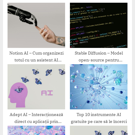
s
o
P
s
o
t
s
:
t
:
Notion AI – Cum organizezi
Stable Diffusion – Model
totul cu un asistent AI
open-source pentru
integrat
generare și control AI
Adept AI – Interacționează
Top 10 instrumente AI
direct cu aplicații prin
gratuite pe care să le încerci
comenzi AI