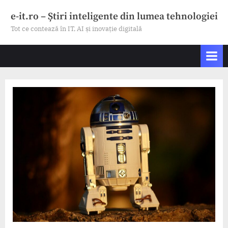
Skip
e-it.ro – Știri inteligente din lumea tehnologiei
to
Tot ce contează în IT, AI și inovație digitală
content