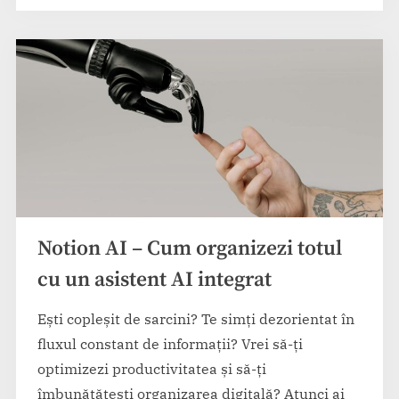
fișiere
PDF
cu
AI”
Notion AI – Cum organizezi totul
cu un asistent AI integrat
Ești copleșit de sarcini? Te simți dezorientat în
fluxul constant de informații? Vrei să-ți
optimizezi productivitatea și să-ți
îmbunătățești organizarea digitală? Atunci ai