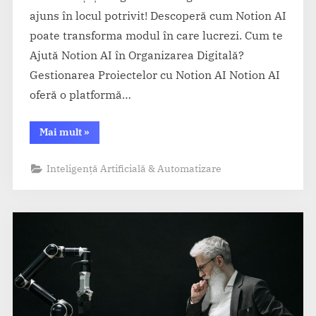
ajuns în locul potrivit! Descoperă cum Notion AI
poate transforma modul în care lucrezi. Cum te
Ajută Notion AI în Organizarea Digitală?
Gestionarea Proiectelor cu Notion AI Notion AI
oferă o platformă…
“Notion
Mai mult
»
AI
–
Cum
Inteligență Artificială & Automatizare
organizezi
totul
cu
un
asistent
AI
integrat”