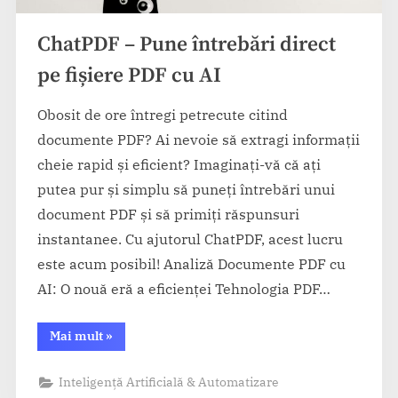
ChatPDF – Pune întrebări direct
pe fișiere PDF cu AI
Obosit de ore întregi petrecute citind
documente PDF? Ai nevoie să extragi informații
cheie rapid și eficient? Imaginați-vă că ați
putea pur și simplu să puneți întrebări unui
document PDF și să primiți răspunsuri
instantanee. Cu ajutorul ChatPDF, acest lucru
este acum posibil! Analiză Documente PDF cu
AI: O nouă eră a eficienței Tehnologia PDF…
“ChatPDF
Mai mult
»
–
Pune
întrebări
Inteligență Artificială & Automatizare
direct
pe