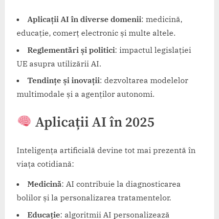
Aplicații AI în diverse domenii
: medicină,
educație, comerț electronic și multe altele.
Reglementări și politici
: impactul legislației
UE asupra utilizării AI.
Tendințe și inovații
: dezvoltarea modelelor
multimodale și a agenților autonomi.
Aplicații AI în 2025
Inteligența artificială devine tot mai prezentă în
viața cotidiană:​
Medicină
: AI contribuie la diagnosticarea
bolilor și la personalizarea tratamentelor.
Educație
: algoritmii AI personalizează