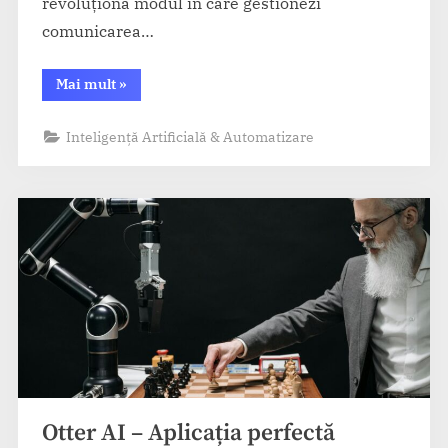
revoluționa modul în care gestionezi
comunicarea…
“Superhuman
Mai mult
»
AI
–
Gestionare
Inteligență Artificială & Automatizare
inteligentă
a
emailurilor”
Otter AI – Aplicația perfectă