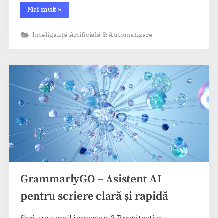
“Adept
Mai mult
»
AI
–
Interacționează
Inteligență Artificială & Automatizare
direct
cu
aplicații
prin
comenzi
AI”
GrammarlyGO – Asistent AI
pentru scriere clară și rapidă
Scrii un email important? Pregătești o