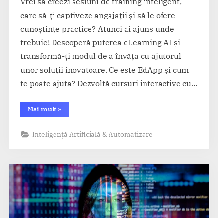
Vrei să creezi sesiuni de training inteligent,
care să-ți captiveze angajații și să le ofere
cunoștințe practice? Atunci ai ajuns unde
trebuie! Descoperă puterea eLearning AI și
transformă-ți modul de a învăța cu ajutorul
unor soluții inovatoare. Ce este EdApp și cum
te poate ajuta? Dezvoltă cursuri interactive cu…
“EdApp
Mai mult
»
AI
–
Creează
Inteligență Artificială & Automatizare
cursuri
interactive
cu
ajutorul
AI”