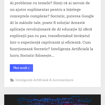
Ai probleme cu temele? Simți că ai nevoie de
un ajutor suplimentar pentru a înțelege
conceptele complexe? Socratic, puterea Google
AI în mâinile tale, poate fi soluția! Această
aplicație revoluționară de AI educație îți oferă
explicații pas cu pas, transformând învățatul
într-o experiență captivantă și eficientă. Cum
funcționează Socratic? Inteligența Artificială la
lucru Socratic folosește…
“Socratic
Mai mult
»
–
Aplicația
Google
Inteligență Artificială & Automatizare
care
explică
probleme
pas
cu
pas”