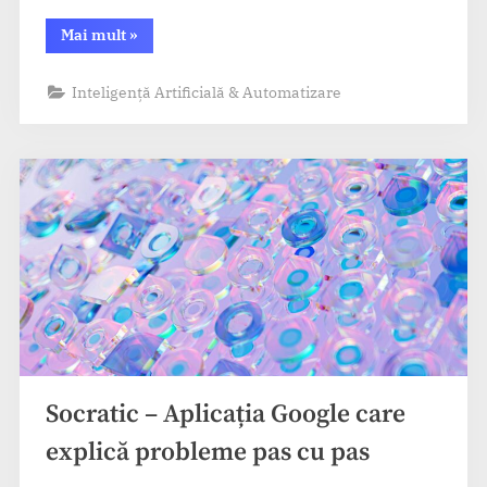
“Quizlet
Mai mult
»
AI
–
Teste
Inteligență Artificială & Automatizare
și
flashcard-
uri
inteligente
cu
AI”
Socratic – Aplicația Google care
explică probleme pas cu pas