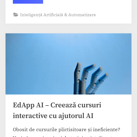
AI
–
Generează
Inteligență Artificială & Automatizare
prezentări
și
slide-
uri
automat”
EdApp AI – Creează cursuri
interactive cu ajutorul AI
Obosit de cursurile plictisitoare și ineficiente?