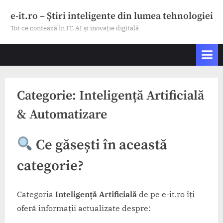
Skip
e-it.ro – Știri inteligente din lumea tehnologiei
to
Tot ce contează în IT, AI și inovație digitală
content
Categorie:
Inteligență Artificială
& Automatizare
Ce găsești în această
categorie?
Categoria
Inteligență Artificială
de pe e-it.ro îți
oferă informații actualizate despre: