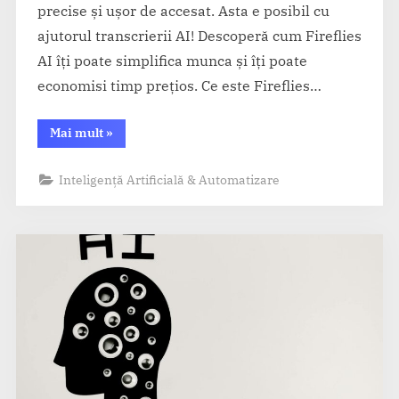
precise și ușor de accesat. Asta e posibil cu
ajutorul transcrierii AI! Descoperă cum Fireflies
AI îți poate simplifica munca și îți poate
economisi timp prețios. Ce este Fireflies…
“Fireflies
Mai mult
»
AI
–
Notează
Inteligență Artificială & Automatizare
automat
întâlnirile
și
conversațiile
video”