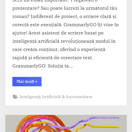
prezentare? Sau poate lucrezi la următorul tău
roman? Indiferent de proiect, o scriere clară și
corectă este esențială. GrammarlyGO îți vine în
ajutor! Acest asistent de scriere bazat pe
inteligență artificială revoluționează modul în
care creăm conținut, oferind o experiență
rapidă și eficientă de corectare text.
GrammarlyGO: Soluția ta…
“GrammarlyGO
Mai mult
»
–
Asistent
AI
Inteligență Artificială & Automatizare
pentru
scriere
clară
și
rapidă”