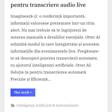
pentru transcriere audio live
Imaginează-ți: o conferință importantă,
informații valoroase prezentate într-un ritm
alert. Nu mai trebuie să te îngrijorezi de
notarea manuală a detaliilor esențiale. Otter AI
schimbă modul în care înregistrăm și accesăm
informațiile din evenimentele live. Pregătește-
te să descoperi puterea transcrierii automate,
cu ajutorul inteligenței artificiale. Otter AI:
Soluția ta pentru transcrierea automată
Precizie și Eficiență…
“Otter
Mai mult
»
AI
–
Aplicația
Inteligență Artificială & Automatizare
perfectă
pentru