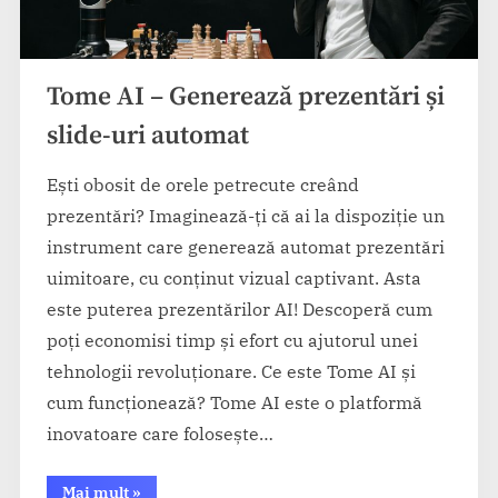
Tome AI – Generează prezentări și
slide-uri automat
Ești obosit de orele petrecute creând
prezentări? Imaginează-ți că ai la dispoziție un
instrument care generează automat prezentări
uimitoare, cu conținut vizual captivant. Asta
este puterea prezentărilor AI! Descoperă cum
poți economisi timp și efort cu ajutorul unei
tehnologii revoluționare. Ce este Tome AI și
cum funcționează? Tome AI este o platformă
inovatoare care folosește…
“Tome
Mai mult
»