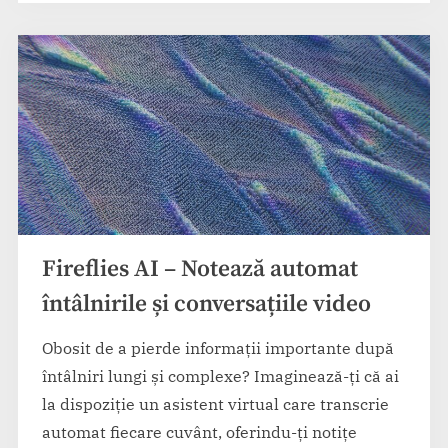
transcriere
audio
live”
Fireflies AI – Notează automat
întâlnirile și conversațiile video
Obosit de a pierde informații importante după
întâlniri lungi și complexe? Imaginează-ți că ai
la dispoziție un asistent virtual care transcrie
automat fiecare cuvânt, oferindu-ți notițe