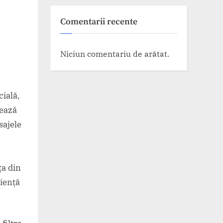
Comentarii recente
Niciun comentariu de arătat.
cială,
zează
sajele
ța din
riență