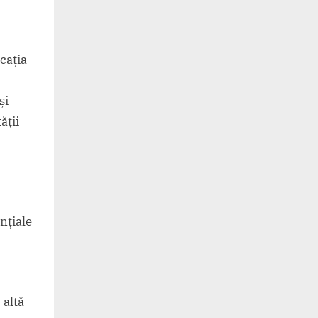
icația
și
ății
nțiale
 altă