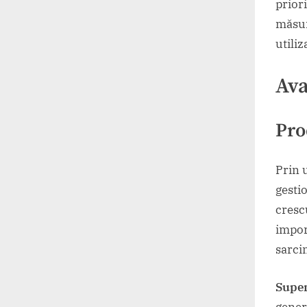
prior
măsur
utiliz
Ava
Pro
Prin 
gesti
cresc
impor
sarci
Supe
gener