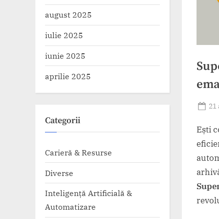
august 2025
iulie 2025
iunie 2025
Sup
aprilie 2025
ema
Po
21 
on
Categorii
Ești 
efici
Carieră & Resurse
autom
arhiv
Diverse
Supe
Inteligență Artificială &
revol
Automatizare