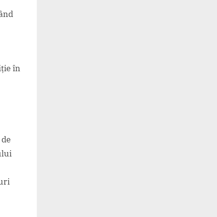
rând
ție în
 de
ului
uri