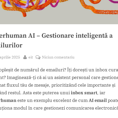
erhuman AI – Gestionare inteligentă a
ilurilor
sted
By
la
aprilie 2025
eit
Niciun comentariu
Superhuman
copleșit de numărul de emailuri? Îți dorești un inbox cura
AI
–
ent? Imaginează-ți că ai un asistent personal care gestion
Gestionare
at fluxul tău de mesaje, prioritizând cele importante și
inteligentă
ând restul. Asta este puterea unui
inbox smart
, iar
a
rhuman
este un exemplu excelent de cum
AI email
poat
emailurilor
uționa modul în care gestionezi comunicarea electronică