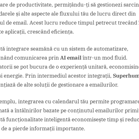
are de productivitate, permițându-ți să gestionezi sarcin
arele și alte aspecte ale fluxului tău de lucru direct din
tul de email. Acest lucru reduce timpul petrecut trecând 
te aplicații, crescând eficiența.
tă integrare seamănă cu un sistem de automatizare,
onând comunicarea prin
AI email
într-un mod fluid.
zatorii se pot bucura de o experiență unitară, economisi
și energie. Prin intermediul acestor integrații,
Superhu
nțiază de alte soluții de gestionare a emailurilor.
emplu, integrarea cu calendarul tău permite programar
ată a întâlnirilor bazate pe conținutul emailurilor primi
tă funcționalitate inteligentă economisește timp și redu
l de a pierde informații importante.