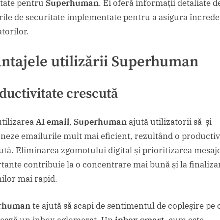
itate pentru
Superhuman
. Ei oferă informații detaliate 
ile de securitate implementate pentru a asigura încred
atorilor.
ntajele utilizării Superhuman
ductivitate crescută
utilizarea
AI email
,
Superhuman
ajută utilizatorii să-și
oneze emailurile mult mai eficient, rezultând o productiv
ută. Eliminarea zgomotului digital și prioritizarea mesaj
tante contribuie la o concentrare mai bună și la finaliza
nilor mai rapid.
rhuman
te ajută să scapi de sentimentul de copleșire pe c
ează un inbox aglomerat. Un
inbox smart
, cum este