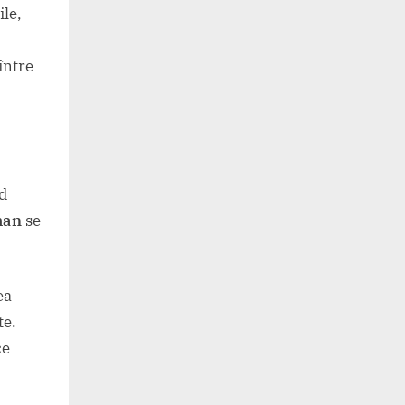
ile,
între
nd
man
se
ea
te.
ce