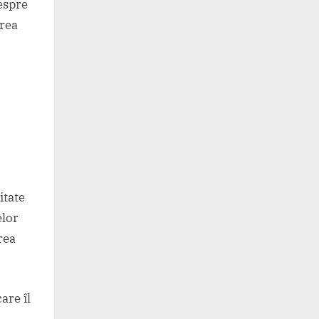
despre
erea
itate
elor
rea
are îl