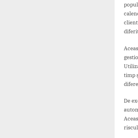
popul
calend
clien
diferi
Aceas
gesti
Utili
timp 
difere
De ex
autom
Aceas
riscu