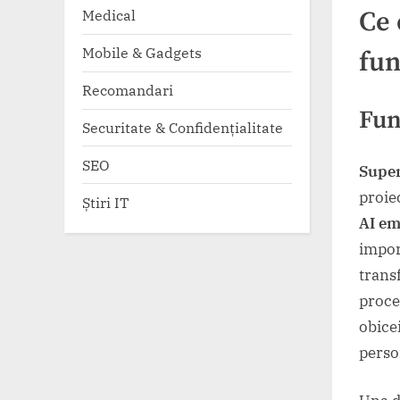
Ce 
Medical
Mobile & Gadgets
fun
Recomandari
Fun
Securitate & Confidențialitate
SEO
Supe
proiec
Știri IT
AI em
impor
trans
proce
obice
perso