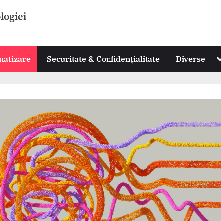
ologiei
T
omatizare
Securitate & Confidențialitate
Diverse
s