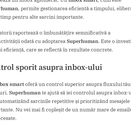
rhuman
, permite gestionarea eficientă a timpului, elibe
l timp pentru alte sarcini importante.
zatorii raportează o îmbunătățire semnificativă a
ctivității odată cu adoptarea
Superhuman
. Este o investi
i eficiență, care se reflectă în rezultate concrete.
trol sporit asupra inbox-ului
nbox smart
oferă un control superior asupra fluxului tău
uri.
Superhuman
te ajută să iei controlul asupra inbox-
automatizând sarcinile repetitive și prioritizând mesajele
tante. Nu vei mai fi copleșit de un număr mare de email
cesate.