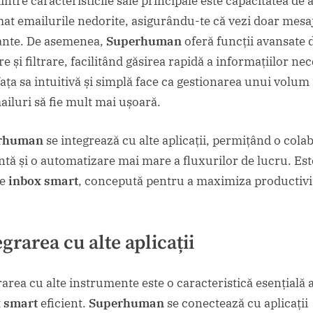
ntre caracteristicile sale principale este capacitatea de a 
at emailurile nedorite, asigurându-te că vezi doar mesa
ante. De asemenea,
Superhuman
oferă funcții avansate 
e și filtrare, facilitând găsirea rapidă a informațiilor ne
fața sa intuitivă și simplă face ca gestionarea unui volu
ailuri să fie mult mai ușoară.
rhuman
se integrează cu alte aplicații, permițând o cola
entă și o automatizare mai mare a fluxurilor de lucru. Est
ie
inbox smart
, concepută pentru a maximiza productivi
egrarea cu alte aplicații
rarea cu alte instrumente este o caracteristică esențială 
 smart
eficient.
Superhuman
se conectează cu aplicații