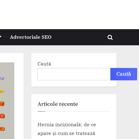
oggle
Advertoriale SEO
Toggle
ub-
menu
search
form
Caută
Caută
Articole recente
Hernia incizională: de ce
apare și cum se tratează