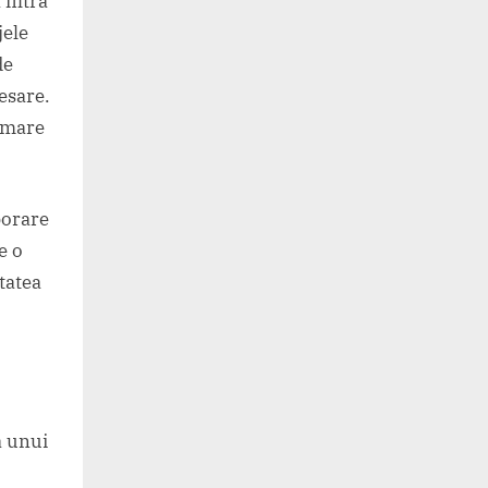
filtra
jele
de
cesare.
m mare
borare
e o
tatea
a unui