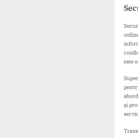
Sec
Secur
utili
inform
confid
este 
Super
pentr
abord
și pr
servic
Transp