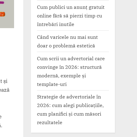
Cum publici un anunț gratuit
online fără să pierzi timp cu
întrebări inutile
Când varicele nu mai sunt
doar o problemă estetică
Cum scrii un advertorial care
convinge în 2026: structură
modernă, exemple și
t și
template-uri
ează
Strategie de advertoriale în
2026: cum alegi publicațiile,
cum planifici și cum măsori
e
rezultatele
.