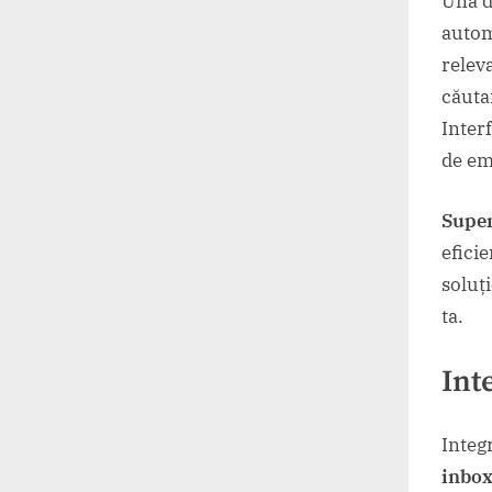
Una di
autom
relev
căutar
Inter
de em
Supe
efici
soluț
ta.
Int
Integ
inbox