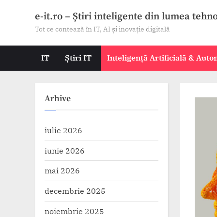
Skip
e-it.ro – Știri inteligente din lumea tehn
to
Tot ce contează în IT, AI și inovație digitală
content
IT
Știri IT
Inteligență Artificială & Aut
Arhive
iulie 2026
iunie 2026
mai 2026
decembrie 2025
noiembrie 2025