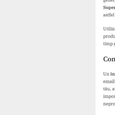
Supe
astfe
Utili
produ
timp ș
Con
Un
i
email
tău, 
impor
nepro