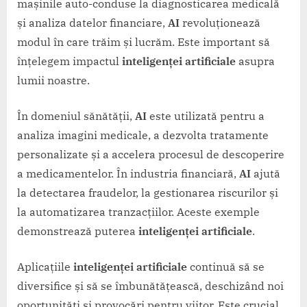
mașinile auto-conduse la diagnosticarea medicală
și analiza datelor financiare,
AI
revoluționează
modul în care trăim și lucrăm. Este important să
înțelegem impactul
inteligenței artificiale
asupra
lumii noastre.
În domeniul sănătății,
AI
este utilizată pentru a
analiza imagini medicale, a dezvolta tratamente
personalizate și a accelera procesul de descoperire
a medicamentelor. În industria financiară,
AI
ajută
la detectarea fraudelor, la gestionarea riscurilor și
la automatizarea tranzacțiilor. Aceste exemple
demonstrează puterea
inteligenței artificiale
.
Aplicațiile
inteligenței artificiale
continuă să se
diversifice și să se îmbunătățească, deschizând noi
oportunități și provocări pentru viitor. Este crucial