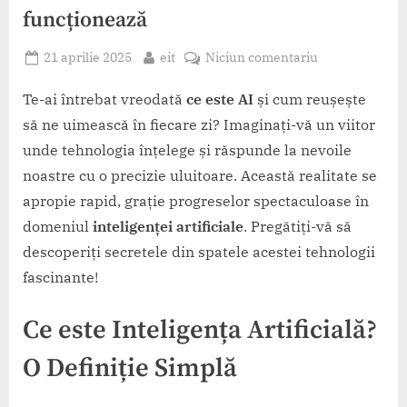
funcționează
Posted
By
la
21 aprilie 2025
eit
Niciun comentariu
on
Ce
este
Te-ai întrebat vreodată
ce este AI
și cum reușește
inteligența
să ne uimească în fiecare zi? Imaginați-vă un viitor
artificială
unde tehnologia înțelege și răspunde la nevoile
și
noastre cu o precizie uluitoare. Această realitate se
cum
apropie rapid, grație progreselor spectaculoase în
funcționează
domeniul
inteligenței artificiale
. Pregătiți-vă să
descoperiți secretele din spatele acestei tehnologii
fascinante!
Ce este Inteligența Artificială?
O Definiție Simplă