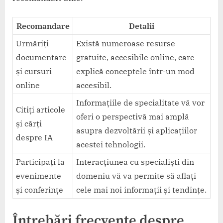
Recomandare
Detalii
Urmăriți
Există numeroase resurse
documentare
gratuite, accesibile online, care
și cursuri
explică conceptele într-un mod
online
accesibil.
Informațiile de specialitate vă vor
Citiți articole
oferi o perspectivă mai amplă
și cărți
asupra dezvoltării și aplicațiilor
despre IA
acestei tehnologii.
Participați la
Interacțiunea cu specialiști din
evenimente
domeniu vă va permite să aflați
și conferințe
cele mai noi informații și tendințe.
Întrebări frecvente despre