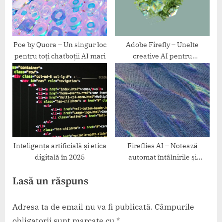
Poe by Quora – Un singur loc
Adobe Firefly – Unelte
pentru toți chatboții AI mari
creative AI pentru
Photoshop și Illustrator
Inteligența artificială și etica
Fireflies AI – Notează
digitală în 2025
automat întâlnirile și
conversațiile video
Lasă un răspuns
Adresa ta de email nu va fi publicată.
Câmpurile
obligatorii sunt marcate cu
*