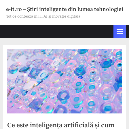
Skip
e-it.ro – Știri inteligente din lumea tehnologiei
to
Tot ce contează în IT, AI și inovație digitală
content
Ce este inteligența artificială și cum