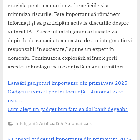
crucială pentru a maximiza beneficiile și a
minimiza riscurile. Este important să rămânem
informați și să participăm activ la discuțiile despre
viitorul IA. „Succesul inteligenței artificiale va
depinde de capacitatea noastră de a o integra etic și
responsabil în societate,” spune un expert în
domeniu. Continuarea explorării și înțelegerii
acestei tehnologii va fi esențială în anii următori.
Lansări gadgeturi importante din primăvara 2025
Gadgeturi smart pentru locuință – Automatizare
ușoară
Cum alegi un gadget bun fără să dai banii degeaba
Inteligență Artificială & Automatizare
P
Lansări gadgeturi importante din primăvara 2025