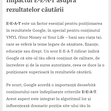
Impactul E-E-A-T asupra
rezultatelor căutării
E-E-A-T
este un factor esențial pentru poziționarea
în rezultatele Google, în special pentru conținutul
YMYL (Your Money or Your Life – bani sau viața ta),
care se referă la teme legate de sănătate, finanțe,
educație sau drept. Un scor E-E-A-T ridicat indică
Google că site-ul tău oferă conținut de calitate, de
încredere și de la surse autorizate, ceea ce duce la o
poziționare superioară în rezultatele căutării.
Pe scurt, Google acordă o importanță deosebită
conținutului care îndeplinește criteriile
E-E-A-T
.
Acest aspect este integrat în algoritmul lor și
influențează dramatic poziția site-ului tău în