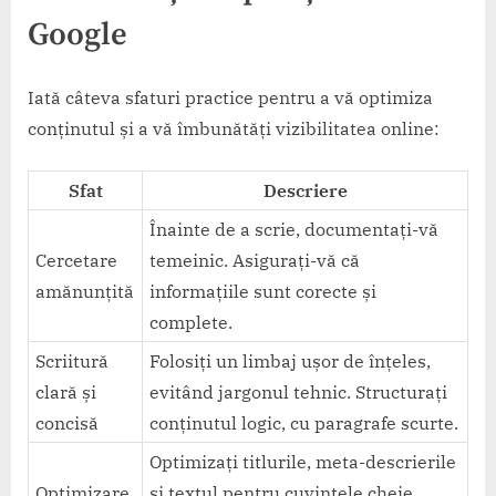
Google
Iată câteva sfaturi practice pentru a vă optimiza
conținutul și a vă îmbunătăți vizibilitatea online:
Sfat
Descriere
Înainte de a scrie, documentați-vă
Cercetare
temeinic. Asigurați-vă că
amănunțită
informațiile sunt corecte și
complete.
Scriitură
Folosiți un limbaj ușor de înțeles,
clară și
evitând jargonul tehnic. Structurați
concisă
conținutul logic, cu paragrafe scurte.
Optimizați titlurile, meta-descrierile
Optimizare
și textul pentru cuvintele cheie