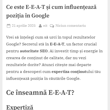
Ce este E-E-A-T și cum influențează
poziția în Google
Posted
By
la
21 aprilie 2025
eit
Niciun comentariu
on
Ce
este
Vrei să înțelegi cum să urci în topul rezultatelor
E-
Google? Secretul stă în
E-E-A-T
, un factor crucial
E-
pentru
autoritate SEO
. Ai investit timp și energie în
A-
crearea de conținut de calitate, dar nu vezi
T
rezultatele dorite? Atunci citește mai departe
și
cum
pentru a descoperi cum
expertiza conținut
ului tău
influențează
influențează poziția în căutările Google.
poziția
în
Ce înseamnă E-E-A-T?
Google
Expertiză