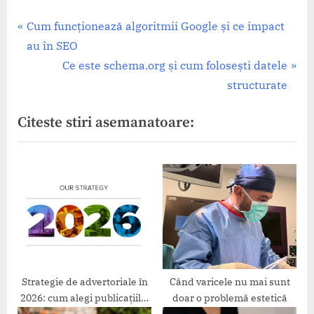
Navigare
P
Cum funcționează algoritmii Google și ce impact
r
au în SEO
în
e
N
Ce este schema.org și cum folosești datele
articole
v
e
structurate
i
x
Citeste stiri asemanatoare:
o
t
u
P
s
o
P
s
o
t
s
:
t
:
Strategie de advertoriale în
Când varicele nu mai sunt
2026: cum alegi publicațiile,
doar o problemă estetică
cum planifici și cum măsori