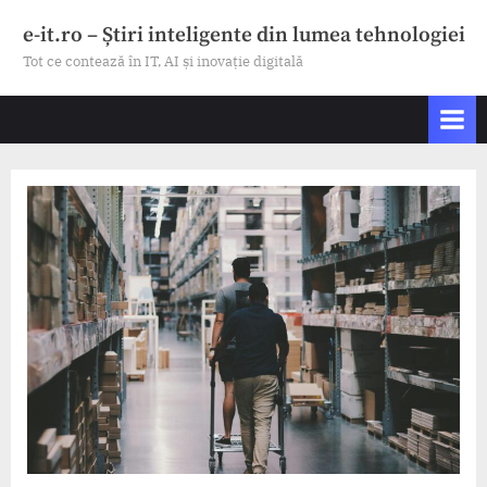
Skip
e-it.ro – Știri inteligente din lumea tehnologiei
to
Tot ce contează în IT, AI și inovație digitală
content