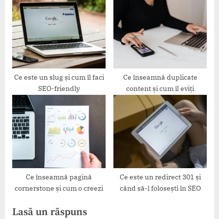
rezultatele
Ce este un slug și cum îl faci
Ce înseamnă duplicate
SEO-friendly
content și cum îl eviți
Ce înseamnă pagină
Ce este un redirect 301 și
cornerstone și cum o creezi
când să-l folosești în SEO
Lasă un răspuns