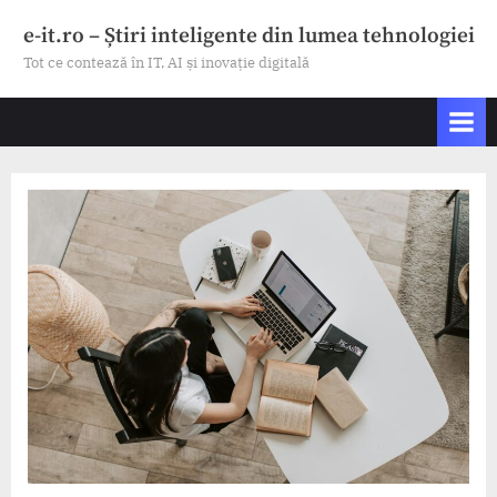
Skip
e-it.ro – Știri inteligente din lumea tehnologiei
to
Tot ce contează în IT, AI și inovație digitală
content