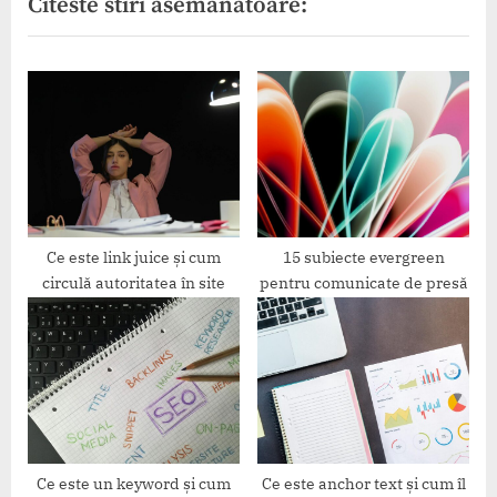
Citeste stiri asemanatoare:
i
x
o
t
u
P
s
o
P
s
o
t
s
:
t
:
Ce este link juice și cum
15 subiecte evergreen
circulă autoritatea în site
pentru comunicate de presă
Ce este un keyword și cum
Ce este anchor text și cum îl