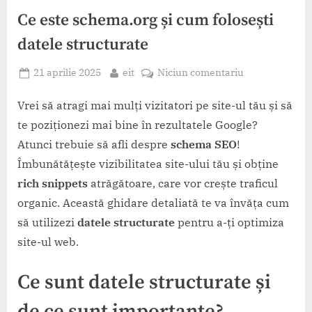
Ce este schema.org și cum folosești
datele structurate
Posted
By
la
21 aprilie 2025
eit
Niciun comentariu
on
Ce
este
Vrei să atragi mai mulți vizitatori pe site-ul tău și să
schema.org
te poziționezi mai bine în rezultatele Google?
și
Atunci trebuie să afli despre
schema SEO
!
cum
Îmbunătățește vizibilitatea site-ului tău și obține
folosești
rich snippets
atrăgătoare, care vor crește traficul
datele
structurate
organic. Această ghidare detaliată te va învăța cum
să utilizezi
datele structurate
pentru a-ți optimiza
site-ul web.
Ce sunt datele structurate și
de ce sunt importante?