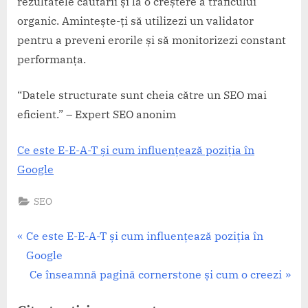
rezultatele căutării și la o creștere a traficului
organic. Amintește-ți să utilizezi un validator
pentru a preveni erorile și să monitorizezi constant
performanța.
“Datele structurate sunt cheia către un SEO mai
eficient.” – Expert SEO anonim
Ce este E-E-A-T și cum influențează poziția în
Google
SEO
Navigare
P
Ce este E-E-A-T și cum influențează poziția în
r
Google
în
e
N
Ce înseamnă pagină cornerstone și cum o creezi
articole
v
e