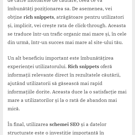
de către motoarele de căutare, ceea ce va
îmbunătăți poziționarea sa. De asemenea, vei
obține
rich snippets
, atrăgătoare pentru utilizatori
și, implicit, vei crește rata de click-through. Aceasta
se traduce într-un trafic organic mai mare și, în cele
din urmă, într-un succes mai mare al site-ului tău.
Un alt beneficiu important este îmbunătățirea
experienței utilizatorului.
Rich snippets
oferă
informații relevante direct în rezultatele căutării,
ajutând utilizatorii să găsească mai rapid
informațiile dorite. Aceasta duce la o satisfacție mai
mare a utilizatorilor și la o rată de abandon mai
mică.
În final, utilizarea
schemei SEO
și a datelor
structurate este o investiție importantă în