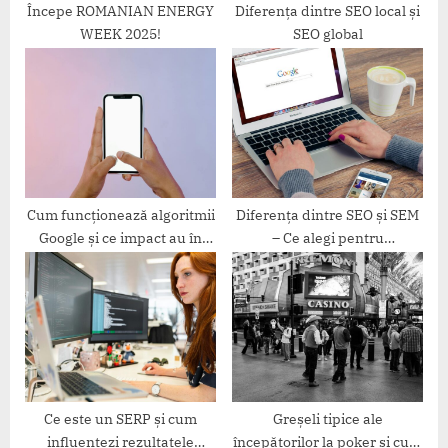
:
Începe ROMANIAN ENERGY
Diferența dintre SEO local și
WEEK 2025!
SEO global
Cum funcționează algoritmii
Diferența dintre SEO și SEM
Google și ce impact au în
– Ce alegi pentru
SEO
promovare?
Ce este un SERP și cum
Greșeli tipice ale
influențezi rezultatele
începătorilor la poker și cum