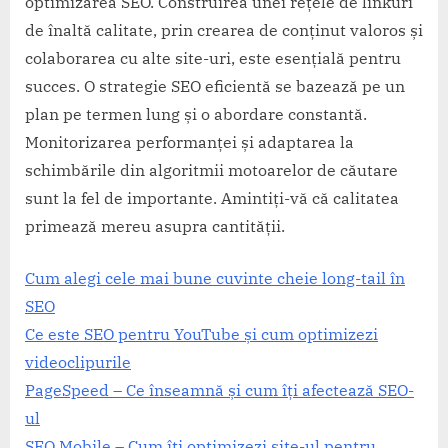
optimizarea SEO. Construirea unei rețele de linkuri
de înaltă calitate, prin crearea de conținut valoros și
colaborarea cu alte site-uri, este esențială pentru
succes. O strategie SEO eficientă se bazează pe un
plan pe termen lung și o abordare constantă.
Monitorizarea performanței și adaptarea la
schimbările din algoritmii motoarelor de căutare
sunt la fel de importante. Amintiți-vă că calitatea
primează mereu asupra cantității.
Cum alegi cele mai bune cuvinte cheie long-tail în
SEO
Ce este SEO pentru YouTube și cum optimizezi
videoclipurile
PageSpeed – Ce înseamnă și cum îți afectează SEO-
ul
SEO Mobile – Cum îți optimizezi site-ul pentru