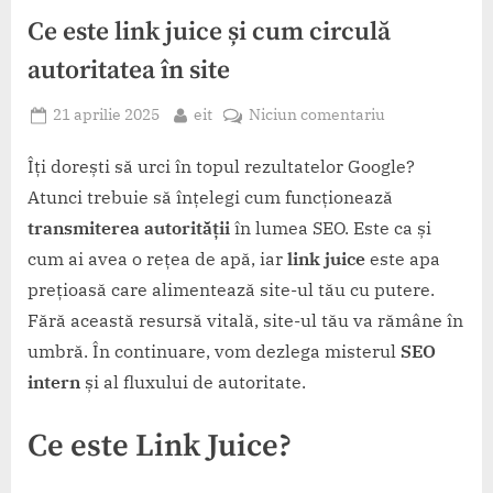
Ce este link juice și cum circulă
autoritatea în site
Posted
By
la
21 aprilie 2025
eit
Niciun comentariu
on
Ce
este
Îți dorești să urci în topul rezultatelor Google?
link
Atunci trebuie să înțelegi cum funcționează
juice
transmiterea autorității
în lumea SEO. Este ca și
și
cum ai avea o rețea de apă, iar
link juice
este apa
cum
prețioasă care alimentează site-ul tău cu putere.
circulă
autoritatea
Fără această resursă vitală, site-ul tău va rămâne în
în
umbră. În continuare, vom dezlega misterul
SEO
site
intern
și al fluxului de autoritate.
Ce este Link Juice?