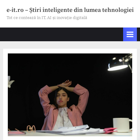
Skip
e-it.ro – Știri inteligente din lumea tehnologiei
to
Tot ce contează în IT, AI și inovație digitală
content