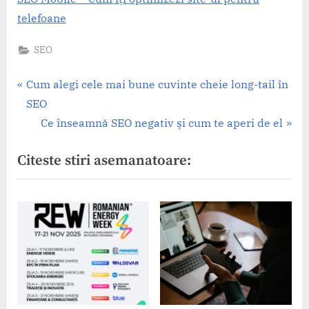
telefoane
SEO
Navigare
P
Cum alegi cele mai bune cuvinte cheie long-tail în
r
SEO
în
e
N
Ce înseamnă SEO negativ și cum te aperi de el
articole
v
e
Citeste stiri asemanatoare:
i
x
o
t
u
P
s
o
P
s
o
t
s
:
t