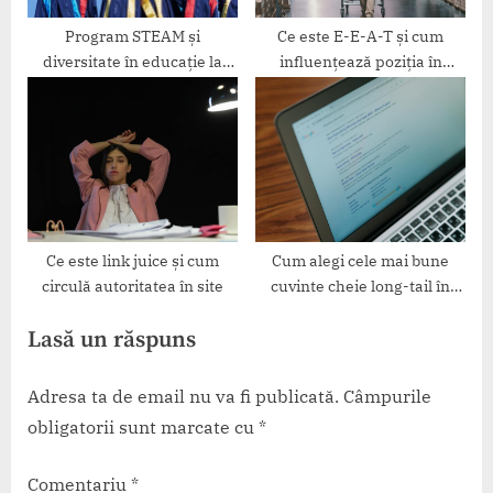
Program STEAM și
Ce este E-E-A-T și cum
diversitate în educație la
influențează poziția în
Liceul Conil
Google
Ce este link juice și cum
Cum alegi cele mai bune
circulă autoritatea în site
cuvinte cheie long-tail în
SEO
Lasă un răspuns
Adresa ta de email nu va fi publicată.
Câmpurile
obligatorii sunt marcate cu
*
Comentariu
*