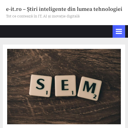
Skip
e-it.ro – Știri inteligente din lumea tehnologiei
to
Tot ce contează în IT, AI și inovație digitală
content