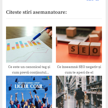
articole
i
x
Citeste stiri asemanatoare:
o
t
u
P
s
o
P
s
o
t
s
:
t
:
Ce este un canonical tag și
Ce înseamnă SEO negativ și
cum previi conținutul
cum te aperi de el
duplicat