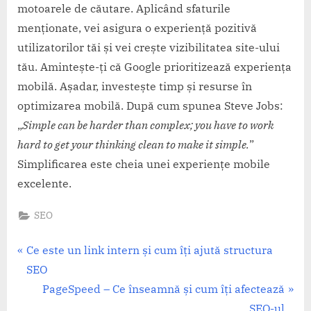
motoarele de căutare. Aplicând sfaturile
menționate, vei asigura o experiență pozitivă
utilizatorilor tăi și vei crește vizibilitatea site-ului
tău. Amintește-ți că Google prioritizează experiența
mobilă. Așadar, investește timp și resurse în
optimizarea mobilă. După cum spunea Steve Jobs:
„
Simple can be harder than complex; you have to work
hard to get your thinking clean to make it simple.
”
Simplificarea este cheia unei experiențe mobile
excelente.
SEO
Navigare
P
Ce este un link intern și cum îți ajută structura
r
SEO
în
e
N
PageSpeed – Ce înseamnă și cum îți afectează
v
e
SEO-ul