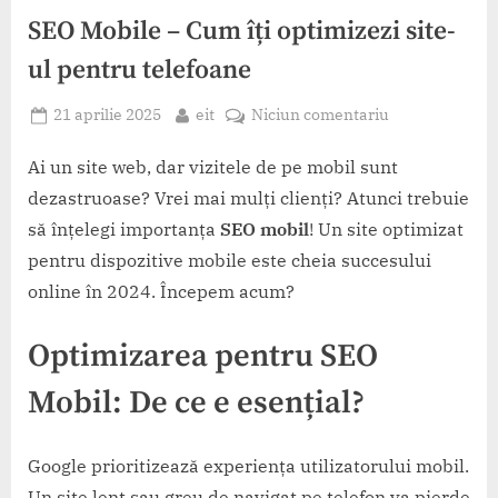
SEO Mobile – Cum îți optimizezi site-
ul pentru telefoane
Posted
By
la
21 aprilie 2025
eit
Niciun comentariu
on
SEO
Mobile
Ai un site web, dar vizitele de pe mobil sunt
–
dezastruoase? Vrei mai mulți clienți? Atunci trebuie
Cum
să înțelegi importanța
SEO mobil
! Un site optimizat
îți
pentru dispozitive mobile este cheia succesului
optimizezi
online în 2024. Începem acum?
site-
ul
pentru
Optimizarea pentru
SEO
telefoane
Mobil
: De ce e esențial?
Google prioritizează experiența utilizatorului mobil.
Un site lent sau greu de navigat pe telefon va pierde