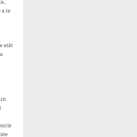
ta,
 a te
e atât
ia
bun
i
oncis
Este