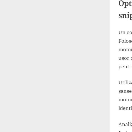
Opt
sni
Un co
Folose
motor
ușor 
pentru
Utili
șanse
motoa
identi
Anali