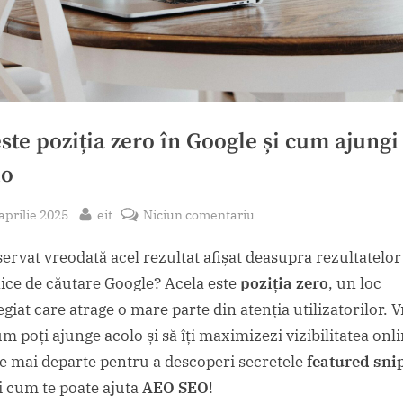
ste poziția zero în Google și cum ajungi
lo
sted
By
la
aprilie 2025
eit
Niciun comentariu
Ce
servat vreodată acel rezultat afișat deasupra rezultatelor
este
poziția
ice de căutare Google? Acela este
poziția zero
, un loc
zero
egiat care atrage o mare parte din atenția utilizatorilor. V
în
um poți ajunge acolo și să îți maximizezi vizibilitatea onl
Google
te mai departe pentru a descoperi secretele
featured sni
și
și cum te poate ajuta
AEO SEO
!
cum