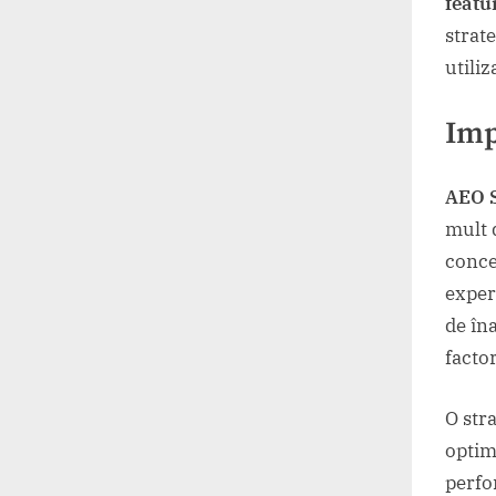
featu
strat
utiliz
Imp
AEO 
mult 
conce
experi
de în
facto
O str
optim
perfo