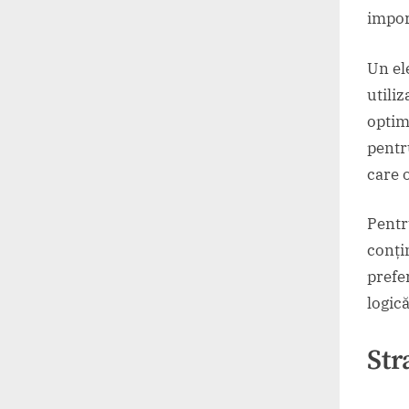
import
Un el
utili
optim
pentr
care o
Pentr
conți
prefer
logică
Str