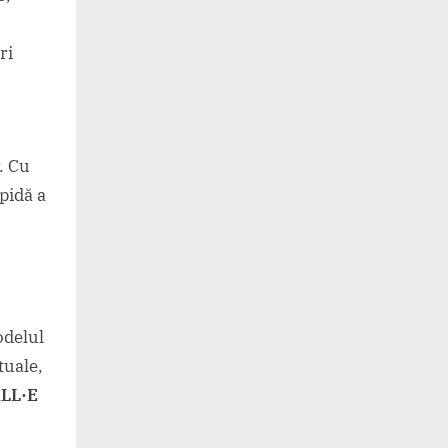
ri
. Cu
pidă a
odelul
tuale,
LL·E