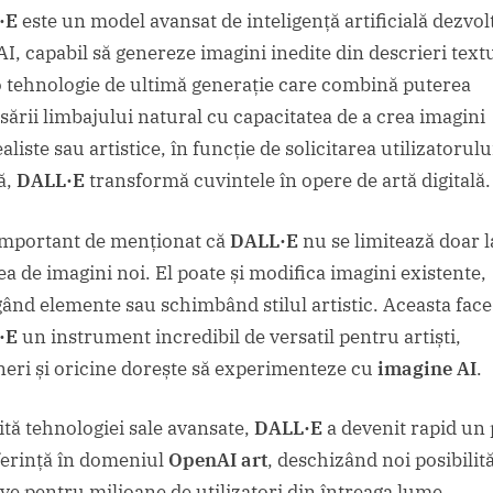
·E
este un model avansat de inteligență artificială dezvol
I, capabil să genereze imagini inedite din descrieri text
o tehnologie de ultimă generație care combină puterea
sării limbajului natural cu capacitatea de a crea imagini
aliste sau artistice, în funcție de solicitarea utilizatorulu
ă,
DALL·E
transformă cuvintele în opere de artă digitală.
important de menționat că
DALL·E
nu se limitează doar l
ea de imagini noi. El poate și modifica imagini existente,
ând elemente sau schimbând stilul artistic. Aceasta face
·E
un instrument incredibil de versatil pentru artiști,
neri și oricine dorește să experimenteze cu
imagine AI
.
ită tehnologiei sale avansate,
DALL·E
a devenit rapid un
ferință în domeniul
OpenAI art
, deschizând noi posibilită
ive pentru milioane de utilizatori din întreaga lume.