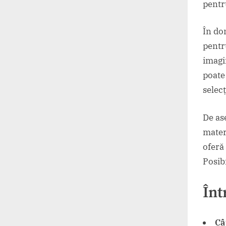
pentr
În do
pentr
imagi
poate
selecț
De a
mater
oferă 
Posibi
Înt
Câ