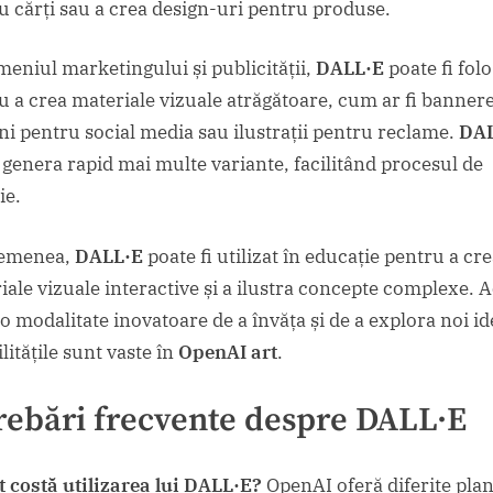
u cărți sau a crea design-uri pentru produse.
meniul marketingului și publicității,
DALL·E
poate fi folo
u a crea materiale vizuale atrăgătoare, cum ar fi bannere
ni pentru social media sau ilustrații pentru reclame.
DAL
 genera rapid mai multe variante, facilitând procesul de
ie.
semenea,
DALL·E
poate fi utilizat în educație pentru a cr
iale vizuale interactive și a ilustra concepte complexe. 
o modalitate inovatoare de a învăța și de a explora noi id
litățile sunt vaste în
OpenAI art
.
rebări frecvente despre
DALL·E
t costă utilizarea lui DALL·E?
OpenAI oferă diferite pla