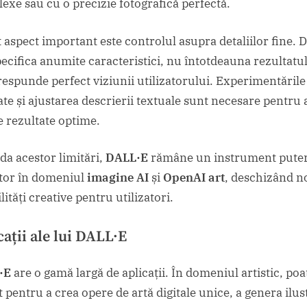
exe sau cu o precizie fotografică perfectă.
t aspect important este controlul asupra detaliilor fine. D
pecifica anumite caracteristici, nu întotdeauna rezultatul
respunde perfect viziunii utilizatorului. Experimentările
ate și ajustarea descrierii textuale sunt necesare pentru 
e rezultate optime.
uda acestor limitări,
DALL·E
rămâne un instrument puter
tor în domeniul
imagine AI
și
OpenAI art
, deschizând n
lități creative pentru utilizatori.
ații ale lui
DALL·E
·E
are o gamă largă de aplicații. În domeniul artistic, poat
t pentru a crea opere de artă digitale unice, a genera ilust