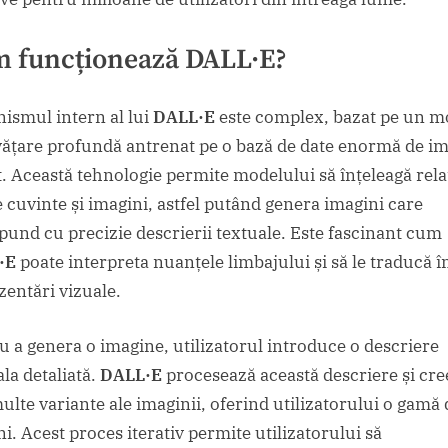
 funcționează
DALL·E
?
ismul intern al lui
DALL·E
este complex, bazat pe un m
vățare profundă antrenat pe o bază de date enormă de im
xt. Această tehnologie permite modelului să înțeleagă rela
e cuvinte și imagini, astfel putând genera imagini care
pund cu precizie descrierii textuale. Este fascinant cum
·E
poate interpreta nuanțele limbajului și să le traducă î
zentări vizuale.
u a genera o imagine, utilizatorul introduce o descriere
ala detaliată.
DALL·E
procesează această descriere și cr
ulte variante ale imaginii, oferind utilizatorului o gamă 
i. Acest proces iterativ permite utilizatorului să