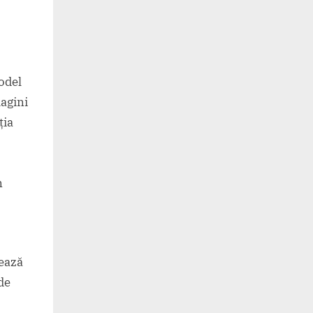
odel
agini
ția
n
eează
de