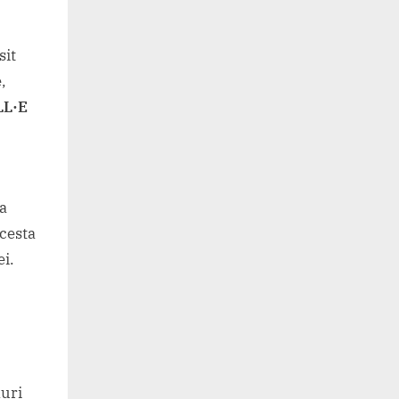
sit
,
L·E
ea
Acesta
ei.
nuri