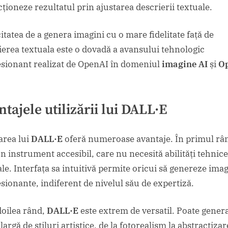
cționeze rezultatul prin ajustarea descrierii textuale.
itatea de a genera imagini cu o mare fidelitate față de
ierea textuala este o dovadă a avansului tehnologic
sionant realizat de OpenAI în domeniul
imagine AI
și
O
tajele utilizării lui
DALL·E
area lui
DALL·E
oferă numeroase avantaje. În primul râ
un instrument accesibil, care nu necesită abilități tehnice
ale. Interfața sa intuitivă permite oricui să genereze imag
sionante, indiferent de nivelul său de expertiză.
doilea rând,
DALL·E
este extrem de versatil. Poate gener
argă de stiluri artistice, de la fotorealism la abstractizar