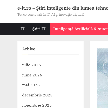
Skip
e-it.ro – Știri inteligente din lumea tehn
to
Tot ce contează în IT, AI și inovație digitală
content
IT
Știri IT
Inteligență Artificială & Aut
Arhive
iulie 2026
iunie 2026
mai 2026
decembrie 2025
noiembrie 2025