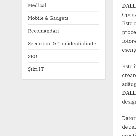
Medical
DALL
OpenA
Mobile & Gadgets
Este 
Recomandari
proce
fotore
Securitate & Confidențialitate
esenț
SEO
Este 
Știri IT
crear
adăug
DALL
desig
Dator
de re
creat