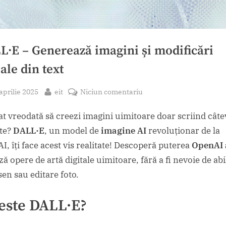
L·E – Generează imagini și modificări
ale din text
sted
By
la
aprilie 2025
eit
Niciun comentariu
DALL·E
sat vreodată să creezi imagini uimitoare doar scriind câte
–
Generează
te?
DALL·E
, un model de
imagine AI
revoluționar de la
imagini
I, îți face acest vis realitate! Descoperă puterea
OpenAI 
și
ă opere de artă digitale uimitoare, fără a fi nevoie de abil
modificări
sen sau editare foto.
vizuale
din
este
DALL·E
?
text