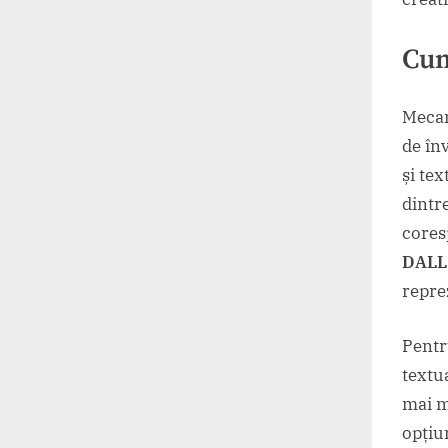
Cum
Mecan
de în
și te
dintr
cores
DALL
repre
Pentr
textu
mai m
opțiun