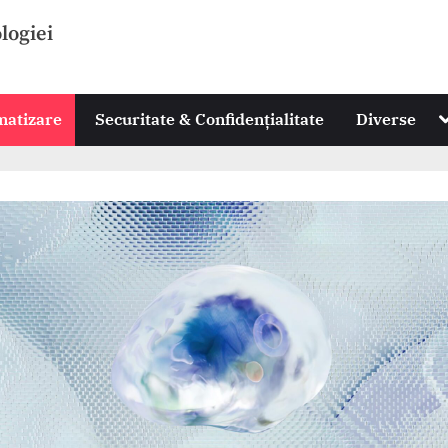
ologiei
T
omatizare
Securitate & Confidențialitate
Diverse
s