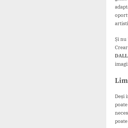
adapt
oport
artist
Și nu
Creare
DALL
imagin
Limi
Deși 
poate
neces
poate 