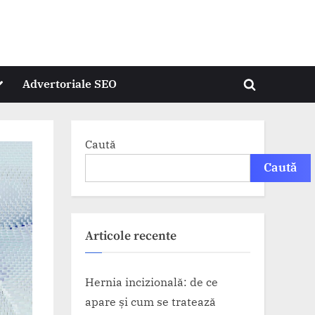
oggle
Advertoriale SEO
Toggle
ub-
menu
search
form
Caută
Caută
Articole recente
Hernia incizională: de ce
apare și cum se tratează