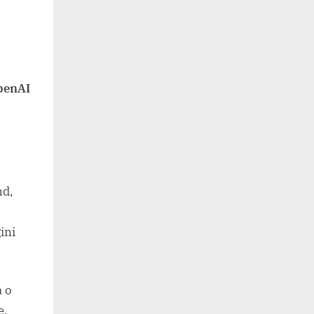
penAI
nd,
ini
a o
e,