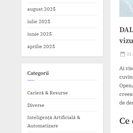
august 2025
iulie 2025
DAL
iunie 2025
vizu
aprilie 2025
Po
21 
on
Ai vi
Categorii
cuvin
OpenA
Carieră & Resurse
creeaz
de de
Diverse
Inteligență Artificială &
Ce 
Automatizare