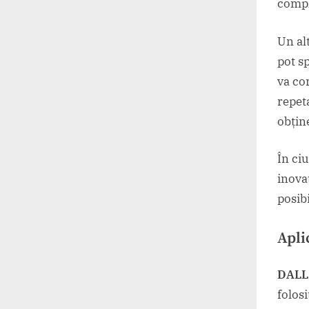
compl
Un al
pot s
va co
repet
obțin
În ci
inova
posibi
Aplic
DALL
folosi