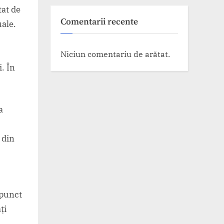
tat de
Comentarii recente
uale.
Niciun comentariu de arătat.
i. În
a
 din
 punct
ți