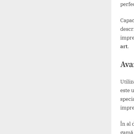
perfe
Capac
descr
impre
art
.
Avan
Utiliz
este 
speci
impre
În al 
gamă l