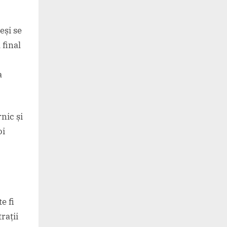
eși se
 final
a
nic și
oi
e fi
rații