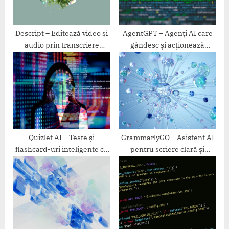
t
:
Descript – Editează video și
AgentGPT – Agenți AI care
audio prin transcriere
gândesc și acționează
automată
singuri
Quizlet AI – Teste și
GrammarlyGO – Asistent AI
flashcard-uri inteligente cu
pentru scriere clară și
AI
rapidă