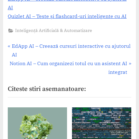
AI
Quizlet AI – Teste și flashcard-uri inteligente cu AI
Inteligență Artificială & Automatizare
Navigare
P
EdApp AI – Creează cursuri interactive cu ajutorul
r
AI
în
N
e
Notion AI – Cum organizezi totul cu un asistent AI
articole
e
v
integrat
x
i
Citeste stiri asemanatoare:
t
o
P
u
o
s
s
P
t
o
:
s