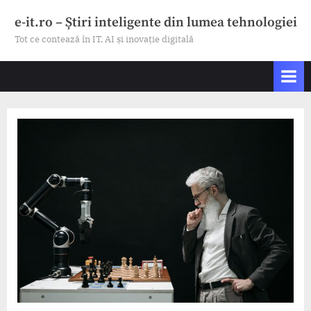
Skip
e-it.ro – Știri inteligente din lumea tehnologiei
to
Tot ce contează în IT, AI și inovație digitală
content