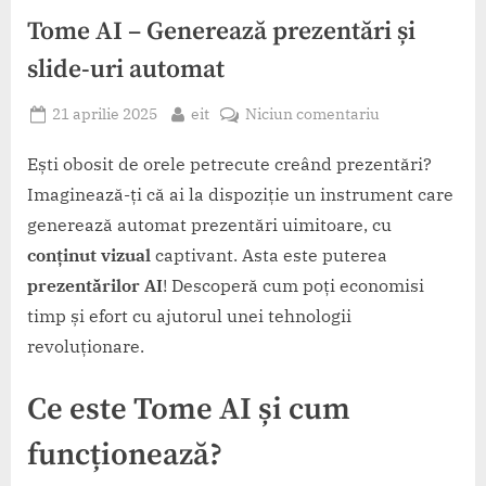
Tome AI – Generează prezentări și
slide-uri automat
Posted
By
la
21 aprilie 2025
eit
Niciun comentariu
on
Tome
AI
Ești obosit de orele petrecute creând prezentări?
–
Imaginează-ți că ai la dispoziție un instrument care
Generează
generează automat prezentări uimitoare, cu
prezentări
conținut vizual
captivant. Asta este puterea
și
prezentărilor AI
! Descoperă cum poți economisi
slide-
uri
timp și efort cu ajutorul unei tehnologii
automat
revoluționare.
Ce este Tome AI și cum
funcționează?