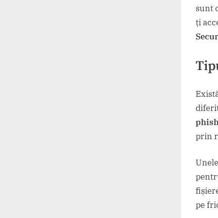
sunt c
ți acc
Secur
Tip
Exist
diferi
phis
prin r
Unele
pentr
fișie
pe fri