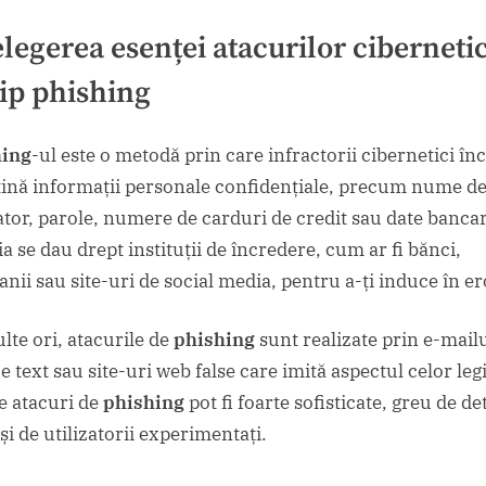
elegerea esenței
atacurilor ciberneti
tip
phishing
hing
-ul este o metodă prin care infractorii cibernetici în
țină informații personale confidențiale, precum nume d
zator, parole, numere de carduri de credit sau date banca
a se dau drept instituții de încredere, cum ar fi bănci,
nii sau site-uri de social media, pentru a-ți induce în er
lte ori, atacurile de
phishing
sunt realizate prin e-mailu
 text sau site-uri web false care imită aspectul celor leg
e atacuri de
phishing
pot fi foarte sofisticate, greu de de
și de utilizatorii experimentați.