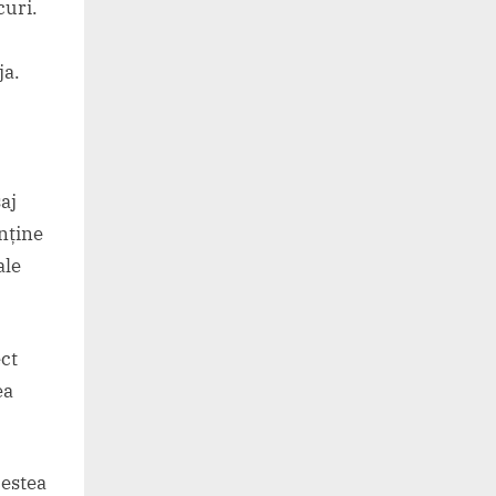
curi.
ja.
aj
nține
ale
ect
ea
cestea