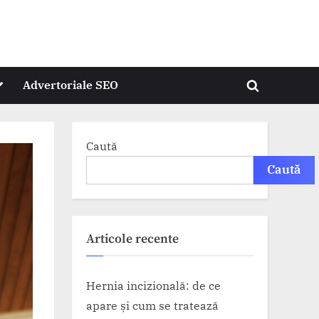
oggle
Advertoriale SEO
Toggle
ub-
menu
search
form
Caută
Caută
Articole recente
Hernia incizională: de ce
apare și cum se tratează