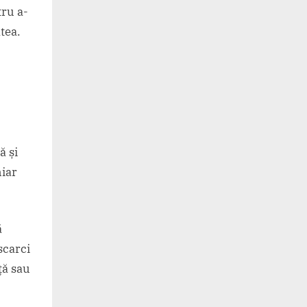
tru a-
tea.
ă și
hiar
ă
scarci
ță sau