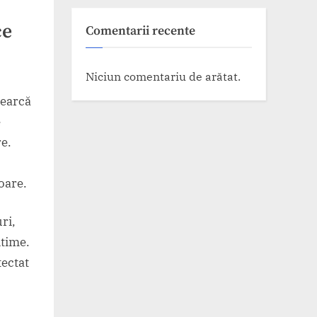
ce
Comentarii recente
Niciun comentariu de arătat.
cearcă
e
re.
oare.
ri,
itime.
tectat