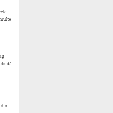
cele
 multe
ng
licită
 din