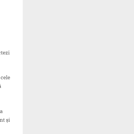
ctezi
 cele
ă
ea
nt și