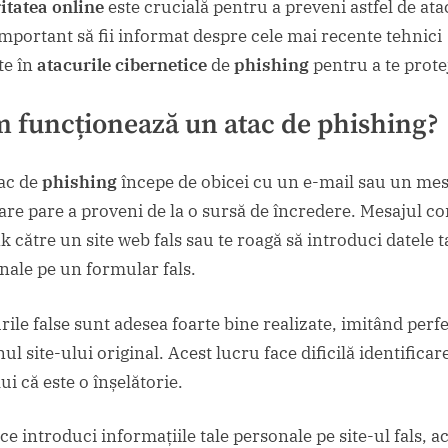
itatea online
este crucială pentru a preveni astfel de ata
important să fii informat despre cele mai recente tehnici
te în
atacurile cibernetice
de
phishing
pentru a te prote
 funcționează un atac de
phishing
?
ac de
phishing
începe de obicei cu un e-mail sau un mes
care pare a proveni de la o sursă de încredere. Mesajul co
k către un site web fals sau te roagă să introduci datele t
nale pe un formular fals.
rile false sunt adesea foarte bine realizate, imitând perf
ul site-ului original. Acest lucru face dificilă identificar
ui că este o înșelătorie.
e introduci informațiile tale personale pe site-ul fals, a