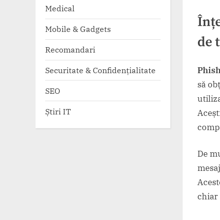
Medical
Înț
Mobile & Gadgets
de 
Recomandari
Phis
Securitate & Confidențialitate
să ob
SEO
utili
Știri IT
Acești
compa
De mu
mesaje
Acest
chiar 