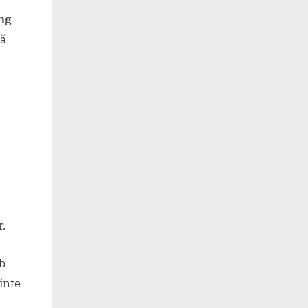
ng
ă
r.
b
inte