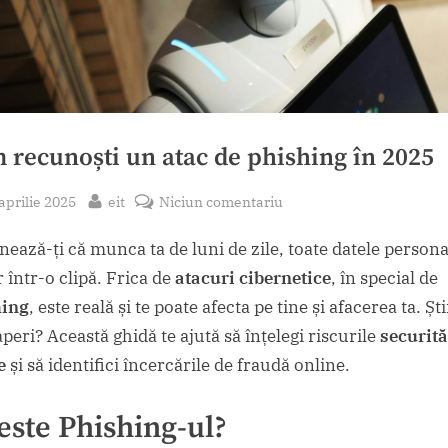
 recunoști un atac de phishing în 2025
sted
By
la
aprilie 2025
eit
Niciun comentariu
Cum
nează-ți că munca ta de luni de zile, toate datele persona
recunoști
un
 într-o clipă. Frica de
atacuri cibernetice
, în special de
atac
hing
, este reală și te poate afecta pe tine și afacerea ta. Șt
de
aperi? Această ghidă te ajută să înțelegi riscurile
securită
phishing
e
și să identifici încercările de fraudă online.
în
2025
este
Phishing
-ul?