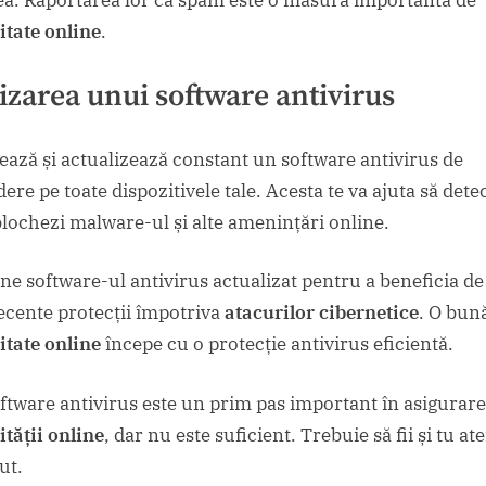
itate online
.
lizarea unui software antivirus
lează și actualizează constant un software antivirus de
ere pe toate dispozitivele tale. Acesta te va ajuta să dete
 blochezi malware-ul și alte amenințări online.
ne software-ul antivirus actualizat pentru a beneficia de
ecente protecții împotriva
atacurilor cibernetice
. O bun
itate online
începe cu o protecție antivirus eficientă.
ftware antivirus este un prim pas important în asigurar
ității online
, dar nu este suficient. Trebuie să fii și tu ate
ut.