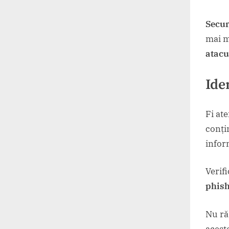
Secur
mai m
atacu
Ide
Fi ate
conți
infor
Verif
phis
Nu ră
acest