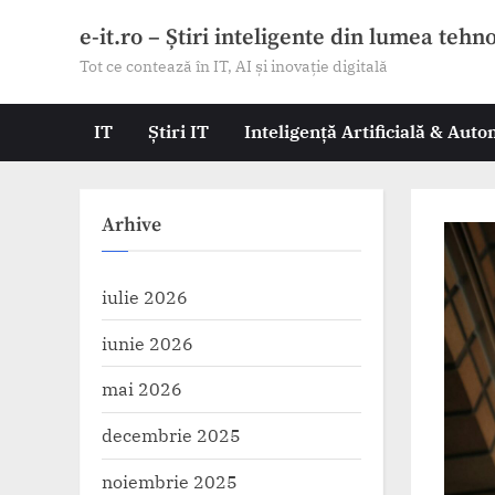
Skip
e-it.ro – Știri inteligente din lumea tehn
to
Tot ce contează în IT, AI și inovație digitală
content
IT
Știri IT
Inteligență Artificială & Aut
Arhive
iulie 2026
iunie 2026
mai 2026
decembrie 2025
noiembrie 2025