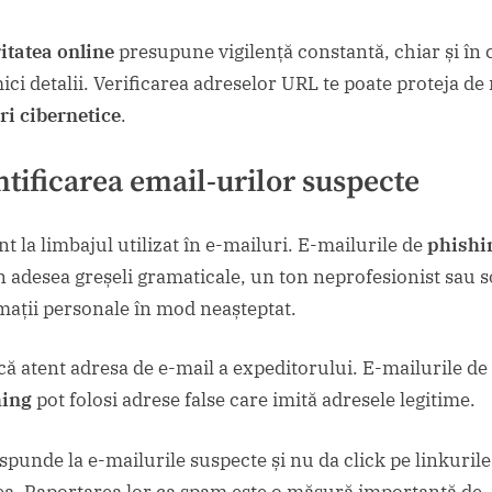
itatea online
presupune vigilență constantă, chiar și în 
ici detalii. Verificarea adreselor URL te poate proteja de
ri cibernetice
.
ntificarea email-urilor suspecte
nt la limbajul utilizat în e-mailuri. E-mailurile de
phishi
n adesea greșeli gramaticale, un ton neprofesionist sau so
mații personale în mod neașteptat.
ică atent adresa de e-mail a expeditorului. E-mailurile de
hing
pot folosi adrese false care imită adresele legitime.
spunde la e-mailurile suspecte și nu da click pe linkurile
ea. Raportarea lor ca spam este o măsură importantă de