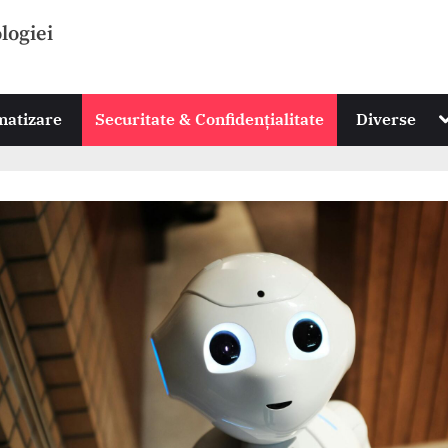
ologiei
T
omatizare
Securitate & Confidențialitate
Diverse
s