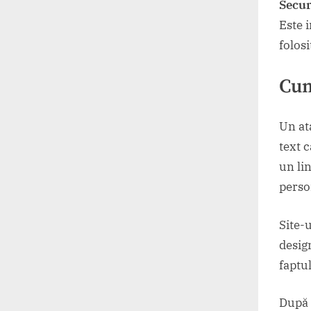
Secur
Este 
folosi
Cum
Un at
text 
un lin
perso
Site-u
design
faptul
După c