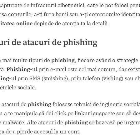
apturate de infractorii cibernetici, care le pot folosi pen
esa conturile, a-ți fura banii sau a-ți compromite identita
itatea online
depinde de atenția ta la detalii.
uri de atacuri de
phishing
ă mai multe tipuri de
phishing
, fiecare având o strategie
tă.
Phishing
-ul prin e-mail este cel mai comun, dar exist
hing
-ul prin SMS (smishing), prin telefon (vishing) sau c
ețelele sociale.
 atacuri de
phishing
folosesc tehnici de inginerie social
u a te manipula să dai click pe linkuri suspecte sau să de
re malware. Alte atacuri de
phishing
se bazează pe urgen
ca de a pierde accesul la un cont.