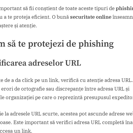
mportant să fii conștient de toate aceste tipuri de
phishi
u a te proteja eficient. O bună
securitate online
înseamn
ștere și atenție.
 să te protejezi de
phishing
ificarea adreselor URL
e de a da click pe un link, verifică cu atenție adresa URL.
 erori de ortografie sau discrepanțe între adresa URL și
e organizației pe care o reprezintă presupusul expedito
ie la adresele URL scurte, acestea pot ascunde adrese we
ioase. Este important să verifici adresa URL completă îna
accesa un link.