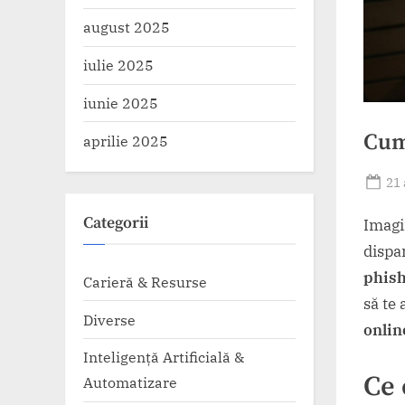
august 2025
iulie 2025
iunie 2025
Cum
aprilie 2025
Po
21 
on
Categorii
Imagi
dispar
phis
Carieră & Resurse
să te 
Diverse
onlin
Inteligență Artificială &
Ce 
Automatizare