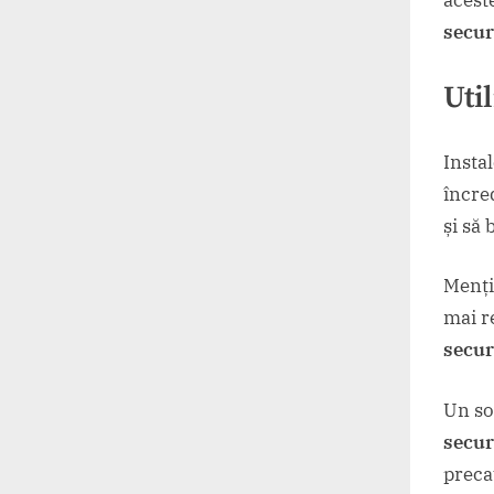
secur
Uti
Insta
încred
și să
Menți
mai r
secur
Un so
secur
preca