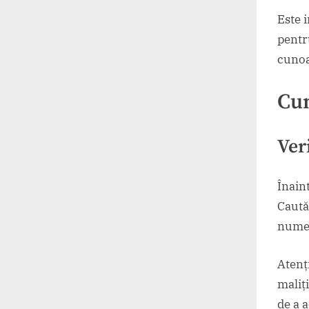
Este i
pentr
cunoa
Cum
Ver
Înaint
Caută
numel
Atenț
maliț
de a 