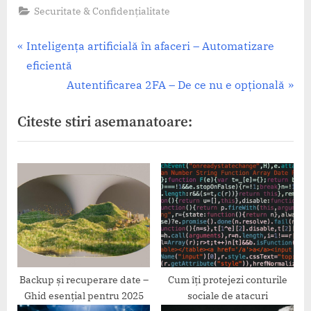
Securitate & Confidențialitate
Navigare
P
Inteligența artificială în afaceri – Automatizare
r
eficientă
în
e
N
Autentificarea 2FA – De ce nu e opțională
articole
v
e
Citeste stiri asemanatoare:
i
x
o
t
u
P
s
o
P
s
o
t
s
:
t
:
Backup și recuperare date –
Cum îți protejezi conturile
Ghid esențial pentru 2025
sociale de atacuri