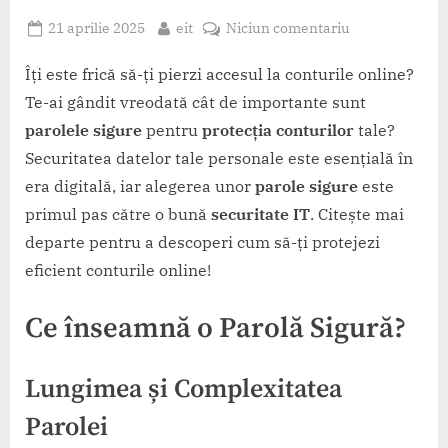
Posted
By
la
21 aprilie 2025
eit
Niciun comentariu
on
Ce
înseamnă
Îți este frică să-ți pierzi accesul la conturile online?
o
Te-ai gândit vreodată cât de importante sunt
parolă
parolele sigure
pentru
protecția conturilor
tale?
sigură
Securitatea datelor tale personale este esențială în
în
era digitală, iar alegerea unor
parole sigure
este
2025?
primul pas către o bună
securitate IT
. Citește mai
departe pentru a descoperi cum să-ți protejezi
eficient conturile online!
Ce înseamnă o Parolă Sigură?
Lungimea și Complexitatea
Parolei