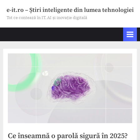
Skip
e-it.ro – Știri inteligente din lumea tehnologiei
to
Tot ce contează în IT, AI și inovație digitală
content
Ce înseamnă o parolă sigură în 2025?