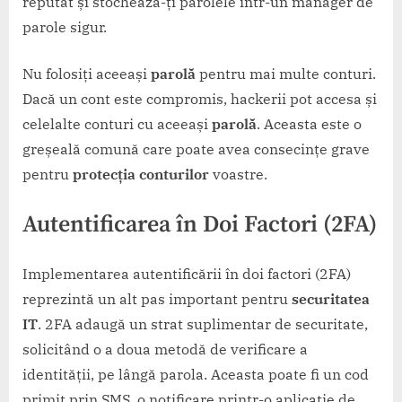
reputat și stochează-ți parolele într-un manager de
parole sigur.
Nu folosiți aceeași
parolă
pentru mai multe conturi.
Dacă un cont este compromis, hackerii pot accesa și
celelalte conturi cu aceeași
parolă
. Aceasta este o
greșeală comună care poate avea consecințe grave
pentru
protecția conturilor
voastre.
Autentificarea în Doi Factori (2FA)
Implementarea autentificării în doi factori (2FA)
reprezintă un alt pas important pentru
securitatea
IT
. 2FA adaugă un strat suplimentar de securitate,
solicitând o a doua metodă de verificare a
identității, pe lângă parola. Aceasta poate fi un cod
primit prin SMS, o notificare printr-o aplicație de