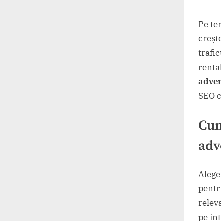
Pe te
creșt
trafi
renta
adver
SEO c
Cum
adv
Alege
pentr
releva
pe in