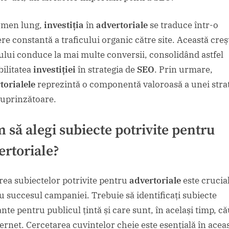
rmen lung,
investiția
în
advertoriale
se traduce într-o
ere constantă a traficului organic către site. Această creș
cului conduce la mai multe conversii, consolidând astfel
bilitatea
investiției
în strategia de
SEO
. Prin urmare,
torialele
reprezintă o componentă valoroasă a unei strat
uprinzătoare.
 să alegi subiecte potrivite pentru
ertoriale
?
rea subiectelor potrivite pentru
advertoriale
este crucia
u succesul campaniei. Trebuie să identificați subiecte
nte pentru publicul țintă și care sunt, în același timp, că
ternet. Cercetarea cuvintelor cheie este esențială în acea