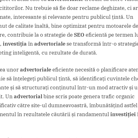
cititorilor. Nu trebuie să fie doar reclame deghizate, ci ar
mate, interesante și relevante pentru publicul țintă. Un
nut de calitate înaltă, bine optimizat pentru motoarele d
re, contribuie la o strategie de
SEO
eficientă pe termen l
l,
investiția
în
advertoriale
se transformă într-o strategi
ting inteligentă, cu rezultate de durată.
rea unor
advertoriale
eficiente necesită o planificare ate
e să înțelegeți publicul țintă, să identificați cuvintele ch
ante și să structurați conținutul într-un mod atractiv și 
it. Un
advertorial
bine scris poate genera trafic organic
ficativ către site-ul dumneavoastră, îmbunătățind astfel
mentul în rezultatele căutării și randamentul
investiției