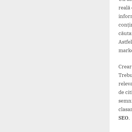
reală 
infor
conți
căuta
Astfe
marke
Crea
Trebui
relev
de cit
semni
clasa
SEO
.