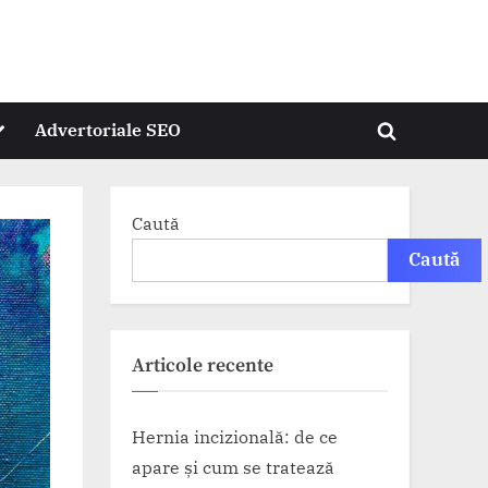
oggle
Advertoriale SEO
Toggle
ub-
menu
search
form
Caută
Caută
Articole recente
Hernia incizională: de ce
apare și cum se tratează