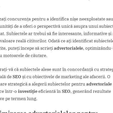
.
zați concurența pentru a identifica nișe neexploatate sa
unități de a oferi o perspectivă unică asupra unui subiec
t. Subiectele ar trebui să fie interesante, informative și 
valoare reală cititorilor. Odată ce ați identificat subiectel
ite, puteți începe să scrieți
advertorialele
, optimizându-
u motoarele de căutare.
rați-vă că subiectele alese sunt în concordanță cu strate
ală de
SEO
și cu obiectivele de marketing ale afacerii. O
are strategică a alegerii subiectelor pentru
advertoriale
ce într-o
investiție
eficientă în
SEO
, generând rezultate
ive pe termen lung.