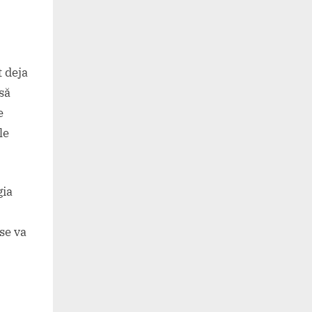
u
t deja
să
e
le
gia
se va