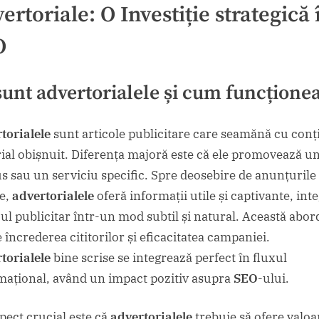
ertoriale
: O
Investiție
strategică 
în
SEO
O
sunt
advertorialele
și cum funcțione
torialele
sunt articole publicitare care seamănă cu conț
rial obișnuit. Diferența majoră este că ele promovează u
s sau un serviciu specific. Spre deosebire de anunțurile
ce,
advertorialele
oferă informații utile și captivante, int
ul publicitar într-un mod subtil și natural. Această abor
 încrederea cititorilor și eficacitatea campaniei.
torialele
bine scrise se integrează perfect în fluxul
mațional, având un impact pozitiv asupra
SEO
-ului.
pect crucial este că
advertorialele
trebuie să ofere valoa