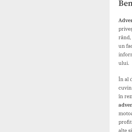
Ben
Adver
prive
rând, 
un fa
inform
ului.
În al 
cuvin
în rez
adver
motoa
profi
alte 