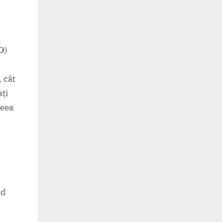
O
)
, cât
ați
ceea
,
od