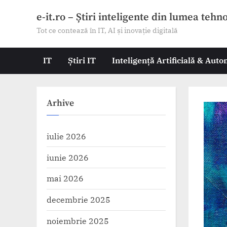
Skip
e-it.ro – Știri inteligente din lumea tehn
to
Tot ce contează în IT, AI și inovație digitală
content
IT
Știri IT
Inteligență Artificială & Aut
Arhive
iulie 2026
iunie 2026
mai 2026
decembrie 2025
noiembrie 2025