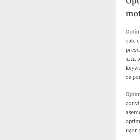
Opt
mot
Opti
este 
presup
și în 
keywo
ce po
Optim
convin
asemen
optim
ușor d