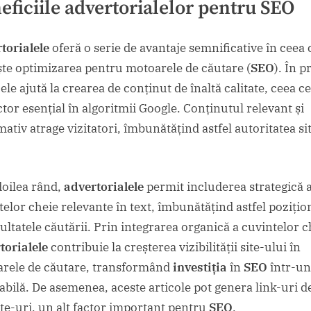
eficiile
advertorialelor
pentru
SEO
torialele
oferă o serie de avantaje semnificative în ceea 
ște optimizarea pentru motoarele de căutare (
SEO
). În 
ele ajută la crearea de conținut de înaltă calitate, ceea ce
ctor esențial în algoritmii Google. Conținutul relevant și
ativ atrage vizitatori, îmbunătățind astfel autoritatea si
doilea rând,
advertorialele
permit includerea strategică 
telor cheie relevante în text, îmbunătățind astfel poziți
ultatele căutării. Prin integrarea organică a cuvintelor c
torialele
contribuie la creșterea vizibilității site-ului în
rele de căutare, transformând
investiția
în
SEO
într-un
tabilă. De asemenea, aceste articole pot genera link-uri de
site-uri, un alt factor important pentru
SEO
.