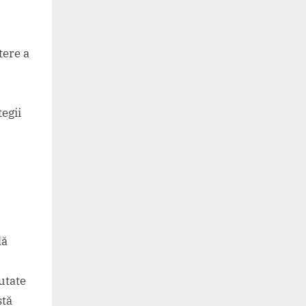
tere a
egii
lă
utate
stă