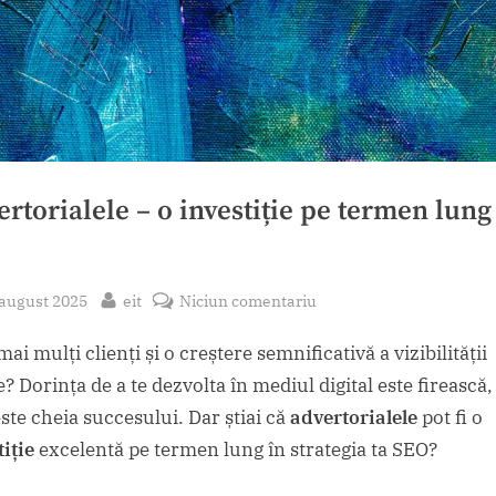
rtorialele – o investiție pe termen lung
sted
By
la
 august 2025
eit
Niciun comentariu
Advertorialele
mai mulți clienți și o creștere semnificativă a vizibilității
–
o
? Dorința de a te dezvolta în mediul digital este firească,
investiție
ste cheia succesului. Dar știai că
advertorialele
pot fi o
pe
tiție
excelentă pe termen lung în strategia ta SEO?
termen
lung