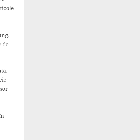
ticole
e
ung.
e de
ntă.
eie
ușor
în