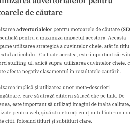
imizarea
advertorialelor
pentru
oarele de căutare
mizarea
advertorialelor
pentru motoarele de căutare (
SE
esențială pentru a maximiza impactul acestora. Aceasta
une utilizarea strategică a cuvintelor cheie, atât în titlu
textul articolului. Cu toate acestea, este important să evit
rd stuffing-ul, adică supra-utilizarea cuvintelor cheie, 
ate afecta negativ clasamentul în rezultatele căutării.
izarea implică și utilizarea unor meta-descrieri
gătoare, care să atragă cititorii să facă clic pe link. De
ea, este important să utilizați imagini de înaltă calitate
izate pentru web, și să structurați conținutul într-un m
e citit, folosind titluri și subtitluri clare.