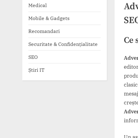
Adv
Medical
SE
Mobile & Gadgets
Recomandari
Ce 
Securitate & Confidențialitate
SEO
Adver
edito
Știri IT
produ
clasi
mesaj
crește
Adver
infor
Un as