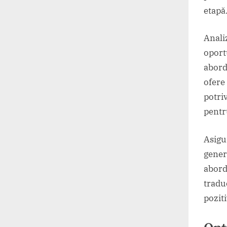
etapă
Anali
oport
aborda
ofere 
potriv
pentr
Asigu
gener
abord
tradu
pozit