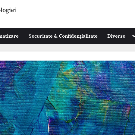
ologiei
T
omatizare
Securitate & Confidențialitate
Diverse
s