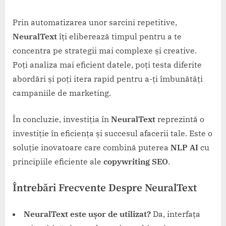
Prin automatizarea unor sarcini repetitive,
NeuralText
îți eliberează timpul pentru a te
concentra pe strategii mai complexe și creative.
Poți analiza mai eficient datele, poți testa diferite
abordări și poți itera rapid pentru a-ți îmbunătăți
campaniile de marketing.
În concluzie, investiția în
NeuralText
reprezintă o
investiție în eficiența și succesul afacerii tale. Este o
soluție inovatoare care combină puterea
NLP AI
cu
principiile eficiente ale
copywriting SEO
.
Întrebări Frecvente Despre NeuralText
NeuralText este ușor de utilizat?
Da, interfața