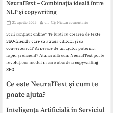
NeuralText – Combinația ideală între
NLP și copywriting
Posted
By
la
21 aprilie 2025
eit
Niciun comentariu
on
NeuralText
–
Scrii conținut online? Te lupți cu crearea de texte
Combinația
SEO-friendly care să atragă cititorii și să
ideală
convertească? Ai nevoie de un ajutor puternic,
între
rapid și eficient? Atunci află cum
NeuralText
poate
NLP
revoluționa modul în care abordezi
copywriting
și
copywriting
SEO
!
Ce este NeuralText și cum te
poate ajuta?
Inteligența Artificială în Serviciul