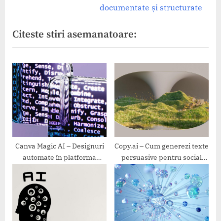
articole
v
e
documentate și structurate
i
x
Citeste stiri asemanatoare:
o
t
u
P
s
o
P
s
o
t
s
:
t
:
Canva Magic AI – Designuri
Copy.ai – Cum generezi texte
automate în platforma
persuasive pentru social
Canva
media