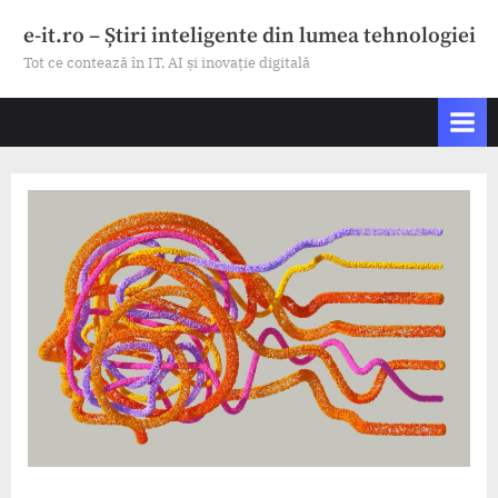
Skip
e-it.ro – Știri inteligente din lumea tehnologiei
to
Tot ce contează în IT, AI și inovație digitală
content