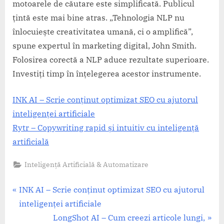
motoarele de căutare este simplificată. Publicul
țintă este mai bine atras. „Tehnologia NLP nu
înlocuiește creativitatea umană, ci o amplifică”,
spune expertul în marketing digital, John Smith.
Folosirea corectă a NLP aduce rezultate superioare.
Investiți timp în înțelegerea acestor instrumente.
INK AI – Scrie conținut optimizat SEO cu ajutorul
inteligenței artificiale
Rytr – Copywriting rapid și intuitiv cu inteligență
artificială
Inteligență Artificială & Automatizare
Navigare
P
INK AI – Scrie conținut optimizat SEO cu ajutorul
r
inteligenței artificiale
în
e
N
LongShot AI – Cum creezi articole lungi,