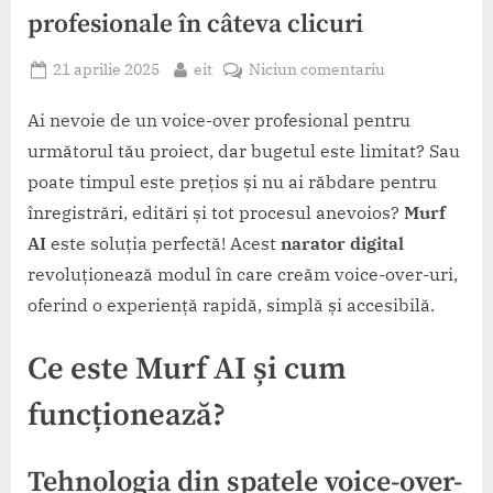
profesionale în câteva clicuri
Posted
By
la
21 aprilie 2025
eit
Niciun comentariu
on
Murf
AI
Ai nevoie de un voice-over profesional pentru
–
următorul tău proiect, dar bugetul este limitat? Sau
Creează
poate timpul este prețios și nu ai răbdare pentru
voice-
înregistrări, editări și tot procesul anevoios?
Murf
over-
AI
este soluția perfectă! Acest
narator digital
uri
profesionale
revoluționează modul în care creăm voice-over-uri,
în
oferind o experiență rapidă, simplă și accesibilă.
câteva
clicuri
Ce este Murf AI și cum
funcționează?
Tehnologia din spatele voice-over-