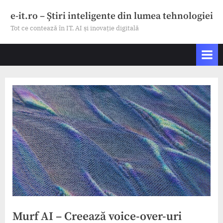
Skip
e-it.ro – Știri inteligente din lumea tehnologiei
to
Tot ce contează în IT, AI și inovație digitală
content
Murf AI – Creează voice-over-uri