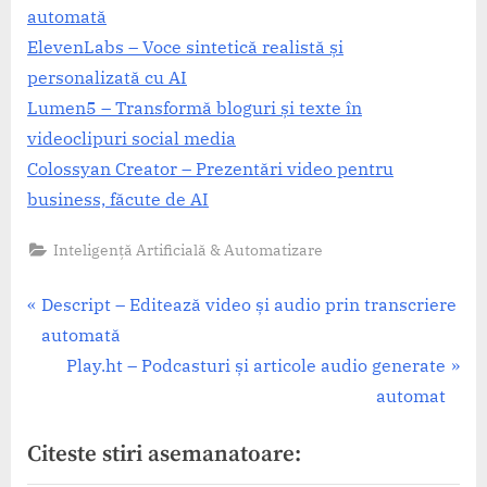
automată
ElevenLabs – Voce sintetică realistă și
personalizată cu AI
Lumen5 – Transformă bloguri și texte în
videoclipuri social media
Colossyan Creator – Prezentări video pentru
business, făcute de AI
Inteligență Artificială & Automatizare
Navigare
P
Descript – Editează video și audio prin transcriere
r
automată
în
e
N
Play.ht – Podcasturi și articole audio generate
articole
v
e
automat
i
x
Citeste stiri asemanatoare:
o
t
u
P