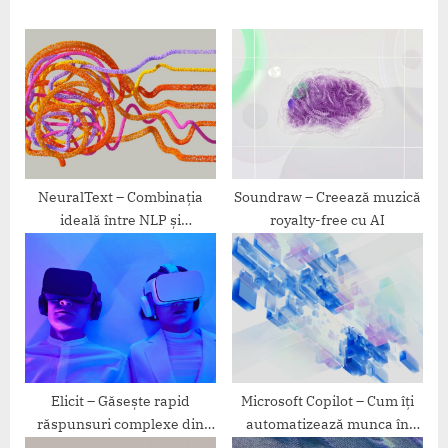
s
o
P
s
o
t
s
:
t
:
NeuralText – Combinația
Soundraw – Creează muzică
ideală între NLP și
royalty-free cu AI
copywriting
Elicit – Găsește rapid
Microsoft Copilot – Cum îți
răspunsuri complexe din
automatizează munca în
surse academice
Word și Excel