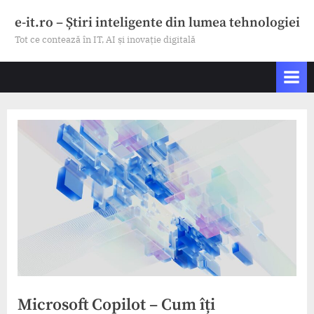
Skip
e-it.ro – Știri inteligente din lumea tehnologiei
to
Tot ce contează în IT, AI și inovație digitală
content
Microsoft Copilot – Cum îți