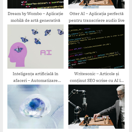
:
Dream by Wombo – Aplicație
Otter AI – Aplicația perfectă
mobilă de artă generativă
pentru transcriere audio live
Inteligența artificială în
Writesonic – Articole și
afaceri – Automatizare
conținut SEO scrise cu AI în
eficientă
câteva minute