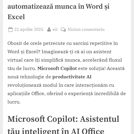
automatizează munca în Word și
Excel
Posted
By
la
21 aprilie 2025
eit
Niciun comentariu
on
Microsoft
Copilot
Obosit de orele petrecute cu sarcini repetitive în
–
Word și Excel? Imaginează-ți că ai un asistent
Cum
virtual care îți simplifică munca, accelerând fluxul
îți
tău de lucru.
Microsoft Copilot
este soluția! Această
automatizează
nouă tehnologie de
productivitate AI
munca
în
revoluționează modul în care interacționăm cu
Word
aplicațiile Office, oferind o experiență incredibilă de
și
lucru.
Excel
Microsoft Copilot
: Asistentul
tău inteligent în
AI Office