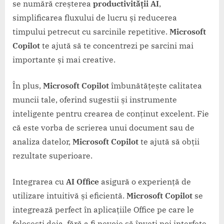
se numără creșterea
productivității AI
,
simplificarea fluxului de lucru și reducerea
timpului petrecut cu sarcinile repetitive.
Microsoft
Copilot
te ajută să te concentrezi pe sarcini mai
importante și mai creative.
În plus,
Microsoft Copilot
îmbunătățește calitatea
muncii tale, oferind sugestii și instrumente
inteligente pentru crearea de conținut excelent. Fie
că este vorba de scrierea unui document sau de
analiza datelor,
Microsoft Copilot
te ajută să obții
rezultate superioare.
Integrarea cu
AI Office
asigură o experiență de
utilizare intuitivă și eficientă.
Microsoft Copilot
se
integrează perfect în aplicațiile Office pe care le
folosești deja, fără a fi nevoie să înveți noi interfețe