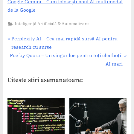
Google Gemini – Cum folosești noul AI multimodal
de la Google
Inteligență Artificială & Automatizare
Navigare
P
Perplexity AI – Cea mai rapidă sursă AI pentru
r
research cu surse
în
N
e
Poe by Quora – Un singur loc pentru toți chatboții
articole
e
v
AI mari
x
i
Citeste stiri asemanatoare:
t
o
P
u
o
s
s
P
t
o
:
s
t