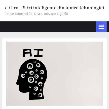
Skip
e-it.ro – Știri inteligente din lumea tehnologiei
to
Tot ce contează în IT, AI și inovație digitală
content