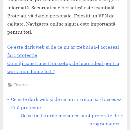
informată. Securitatea cibernetică este esențială.
Protejați-vă datele personale. Folosiți un VPN de
calitate. Navigarea online sigură este importantă
pentru toți.
Ce este dark web și de ce nu ar trebui să-l accesezi
fără protecție
Cum îți construiești un setup de lucru ideal pentru
work from home în IT
Diverse
Navigare
P
Ce este dark web și de ce nu ar trebui să-l accesezi
r
fără protecție
în
e
N
De ce tastaturile mecanice sunt preferate de
articole
v
e
programatori