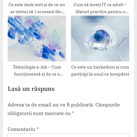
Ce este dark web și de ce nu
Cum să înveți IT ca adult –
ar trebui să-l accesezi fără
Sfaturi practice pentru o
protecție
reconversie reușită
Tehnologia e-ink – Cum
Ce este un hackathon și cum
funcționează și de ce e
participi la unul ca începător
populară pentru citit
Lasă un răspuns
Adresa ta de email nu va fi publicată.
Câmpurile
obligatorii sunt marcate cu
*
Comentariu
*