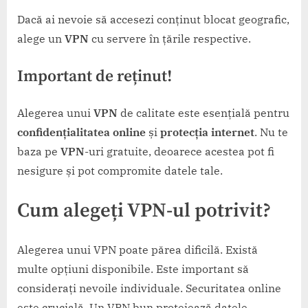
Dacă ai nevoie să accesezi conținut blocat geografic,
alege un
VPN
cu servere în țările respective.
Important de reținut!
Alegerea unui
VPN
de calitate este esențială pentru
confidențialitatea online
și
protecția internet
. Nu te
baza pe
VPN
-uri gratuite, deoarece acestea pot fi
nesigure și pot compromite datele tale.
Cum alegeți VPN-ul potrivit?
Alegerea unui VPN poate părea dificilă. Există
multe opțiuni disponibile. Este important să
considerați nevoile individuale. Securitatea online
este crucială. Un VPN bun protejează datele