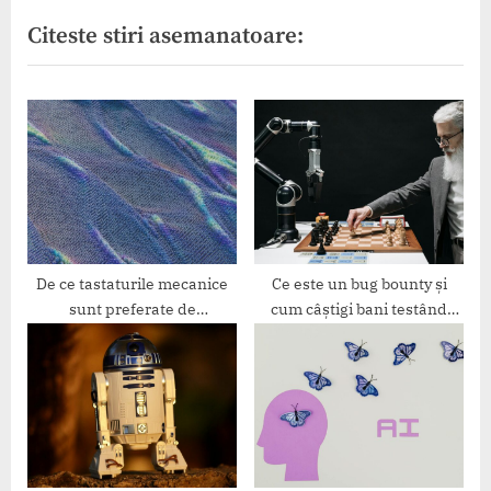
i
x
Citeste stiri asemanatoare:
o
t
u
P
s
o
P
s
o
t
s
:
t
:
De ce tastaturile mecanice
Ce este un bug bounty și
sunt preferate de
cum câștigi bani testând
programatori
securitatea site-urilor