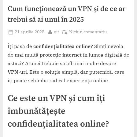
Cum funcționează un VPN și de ce ar
trebui să ai unul în 2025
Posted
By
la
21 aprilie 2025
eit
Niciun comentariu
on
Cum
funcționează
Îți pasă de
confidențialitatea online
? Simți nevoia
un
de mai multă
protecție internet
în lumea digitală de
VPN
astăzi? Atunci trebuie să afli mai multe despre
și
VPN
-uri. Este o soluție simplă, dar puternică, care
de
îți poate schimba radical experiența online.
ce
ar
trebui
Ce este un VPN și cum îți
să
îmbunătățește
ai
unul
confidențialitatea online?
în
2025