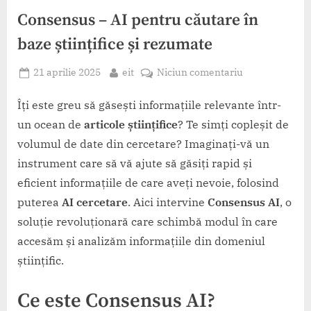
Consensus – AI pentru căutare în
baze științifice și rezumate
Posted
By
la
21 aprilie 2025
eit
Niciun comentariu
on
Consensus
–
Îți este greu să găsești informațiile relevante într-
AI
un ocean de
articole științifice
? Te simți copleșit de
pentru
volumul de date din cercetare? Imaginați-vă un
căutare
instrument care să vă ajute să găsiți rapid și
în
eficient informațiile de care aveți nevoie, folosind
baze
științifice
puterea
AI cercetare
. Aici intervine
Consensus AI
, o
și
soluție revoluționară care schimbă modul în care
rezumate
accesăm și analizăm informațiile din domeniul
științific.
Ce este Consensus AI?