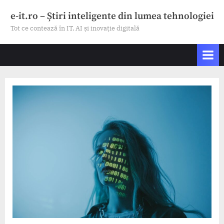
Skip
e-it.ro – Știri inteligente din lumea tehnologiei
to
Tot ce contează în IT, AI și inovație digitală
content