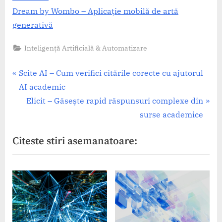
Dream by Wombo – Aplicație mobilă de artă
generativă
Inteligență Artificială & Automatizare
Navigare
P
Scite AI – Cum verifici citările corecte cu ajutorul
r
AI academic
în
e
N
Elicit – Găsește rapid răspunsuri complexe din
articole
v
e
surse academice
i
x
Citeste stiri asemanatoare:
o
t
u
P
s
o
P
s
o
t
s
: