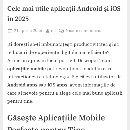
Cele mai utile aplicații Android și iOS
în 2025
Posted
By
la
21 aprilie 2025
eit
Niciun comentariu
on
Cele
mai
Îți dorești să-ți îmbunătățești productivitatea și să
utile
te bucuri de experiențe digitale mai eficiente?
aplicații
Atunci ai ajuns în locul potrivit! Descoperă cum
Android
aplicațiile mobile
pot revoluționa modul în care
și
interacționezi cu tehnologia. Fie că ești utilizator de
iOS
în
Android apps
sau
iOS apps
, avem informațiile de
2025
care ai nevoie pentru a alege cele mai bune aplicații
pentru tine.
Găsește Aplicațiile Mobile