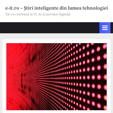
Skip
bento4d
e-it.ro – Știri inteligente din lumea tehnologiei
to
Tot ce contează în IT, AI și inovație digitală
content