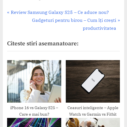
Navigare
P
Review Samsung Galaxy S25 – Ce aduce nou?
r
N
Gadgeturi pentru birou – Cum îți crești
în
e
e
productivitatea
articole
v
x
Citeste stiri asemanatoare:
i
t
o
P
u
o
s
s
P
t
o
:
s
t
:
iPhone 16 vs Galaxy S25 –
Ceasuri inteligente – Apple
Care e mai bun?
Watch vs Garmin vs Fitbit