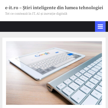
Skip
e-it.ro – Știri inteligente din lumea tehnologiei
to
Tot ce contează în IT, AI și inovație digitală
content