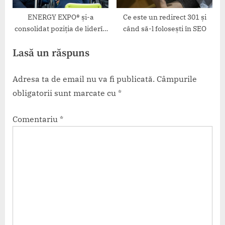
ENERGY EXPO® și-a
Ce este un redirect 301 și
consolidat poziția de liderîn
când să-l folosești în SEO
rândul evenimentelor de
Lasă un răspuns
energie din Europa de Sud-
Est
Adresa ta de email nu va fi publicată.
Câmpurile
obligatorii sunt marcate cu
*
Comentariu
*