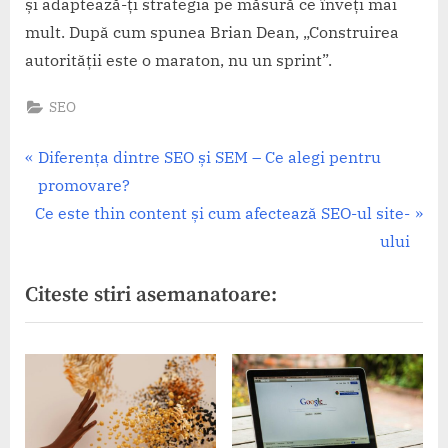
și adaptează-ți strategia pe măsură ce înveți mai
mult. După cum spunea Brian Dean, „Construirea
autorității este o maraton, nu un sprint”.
SEO
Navigare
P
Diferența dintre SEO și SEM – Ce alegi pentru
r
promovare?
în
N
e
Ce este thin content și cum afectează SEO-ul site-
articole
e
v
ului
x
i
Citeste stiri asemanatoare:
t
o
P
u
o
s
s
P
t
o
:
s