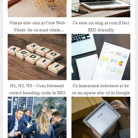
t
:
Viteza site-ului și Core Web
Ce este un slug și cum îl faci
Vitals: de ce sunt vitale
SEO-friendly
pentru SEO
H1, H2, H3 – Cum folosești
Ce înseamnă indexare și de
corect heading-urile în SEO
ce nu apare site-ul în Google