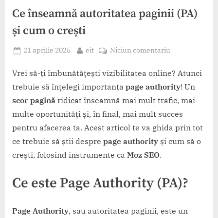
Ce înseamnă autoritatea paginii (PA)
și cum o crești
Posted
By
la
21 aprilie 2025
eit
Niciun comentariu
on
Ce
înseamnă
Vrei să-ți îmbunătățești vizibilitatea online? Atunci
autoritatea
trebuie să înțelegi importanța
page authority
! Un
paginii
scor pagină
ridicat înseamnă mai mult trafic, mai
(PA)
multe oportunități și, în final, mai mult succes
și
pentru afacerea ta. Acest articol te va ghida prin tot
cum
o
ce trebuie să știi despre
page authority
și cum să o
crești
crești, folosind instrumente ca
Moz SEO
.
Ce este Page Authority (PA)?
Page Authority
, sau autoritatea paginii, este un