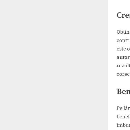
Cre
Obțin
contr
este o
autor
rezul
corec
Ben
Pe lâ
benefi
îmbun