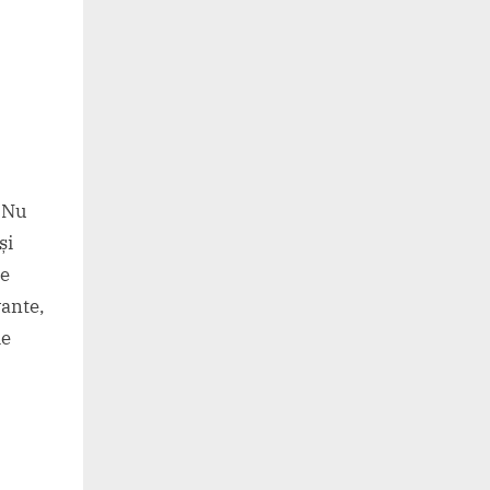
. Nu
și
ne
vante,
de