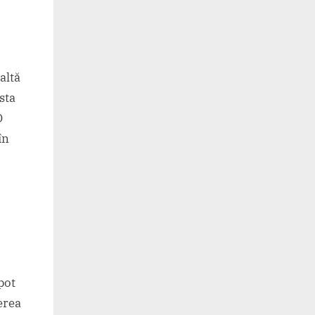
altă
sta
O
în
pot
erea