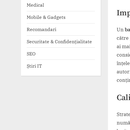
Medical
Imp
Mobile & Gadgets
Recomandari
Un
ba
către
Securitate & Confidențialitate
ai ma
SEO
consid
înțel
Știri IT
autor
conțin
Cal
Strat
numă