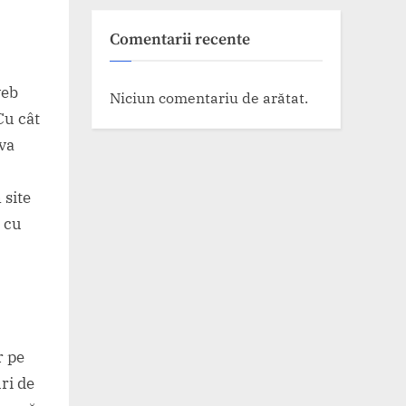
Comentarii recente
web
Niciun comentariu de arătat.
Cu cât
 va
 site
e cu
r pe
ri de