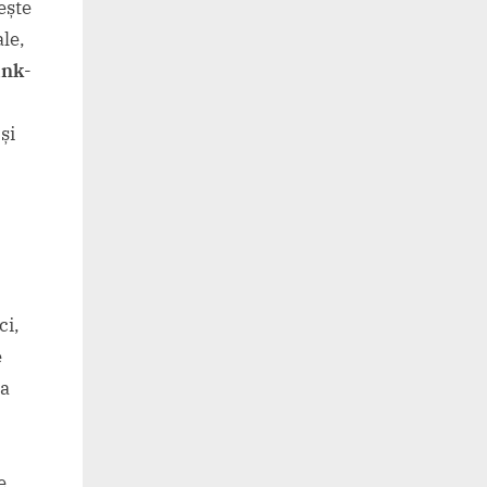
ește
ale,
ink
-
și
ci,
e
ea
e