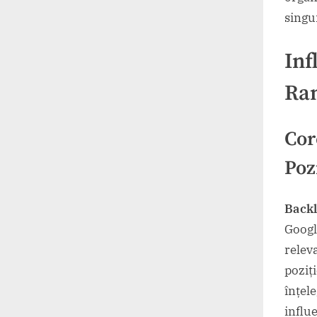
singu
Inf
Ran
Cor
Poz
Backl
Googl
releva
poziț
înțel
influ