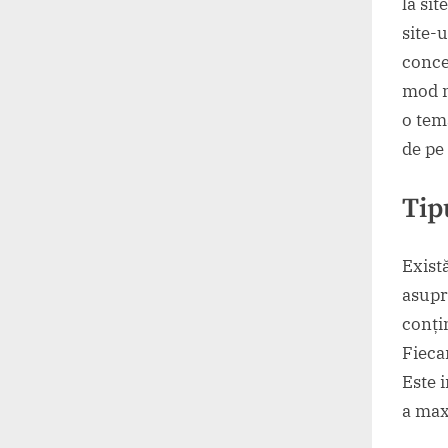
la sit
site-u
conce
mod n
o tem
de pe
Tip
Exist
asup
conți
Fieca
Este 
a max