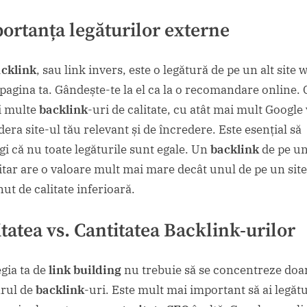
ortanța legăturilor externe
cklink
, sau link invers, este o legătură de pe un alt site 
 pagina ta. Gândește-te la el ca la o recomandare online. 
i multe
backlink
-uri de calitate, cu atât mai mult Google
era site-ul tău relevant și de încredere. Este esențial să
egi că nu toate legăturile sunt egale. Un
backlink
de pe un
itar are o valoare mult mai mare decât unul de pe un sit
ut de calitate inferioară.
itatea vs. Cantitatea Backlink-urilor
egia ta de
link building
nu trebuie să se concentreze doa
rul de
backlink
-uri. Este mult mai important să ai legătu