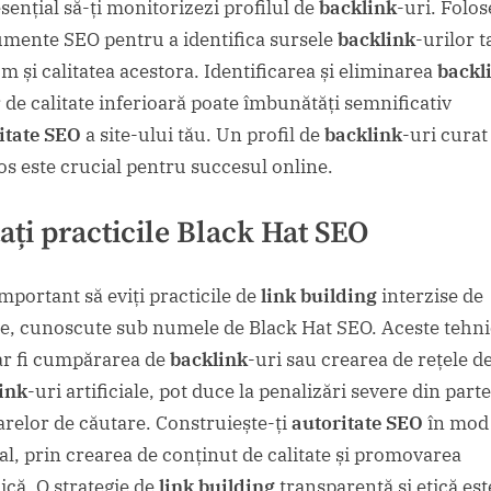
sențial să-ți monitorizezi profilul de
backlink
-uri. Folos
umente SEO pentru a identifica sursele
backlink
-urilor t
m și calitatea acestora. Identificarea și eliminarea
backl
r de calitate inferioară poate îmbunătăți semnificativ
itate SEO
a site-ului tău. Un profil de
backlink
-uri curat 
os este crucial pentru succesul online.
tați practicile Black Hat SEO
important să eviți practicile de
link building
interzise de
e, cunoscute sub numele de Black Hat SEO. Aceste tehni
r fi cumpărarea de
backlink
-uri sau crearea de rețele d
ink
-uri artificiale, pot duce la penalizări severe din part
relor de căutare. Construiește-ți
autoritate SEO
în mod
al, prin crearea de conținut de calitate și promovarea
ică. O strategie de
link building
transparentă și etică est