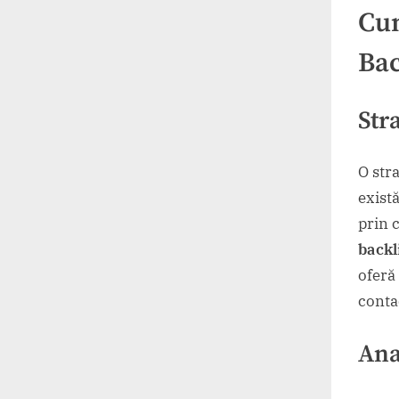
Cum
Bac
Str
O str
exist
prin c
backl
oferă 
conta
Ana