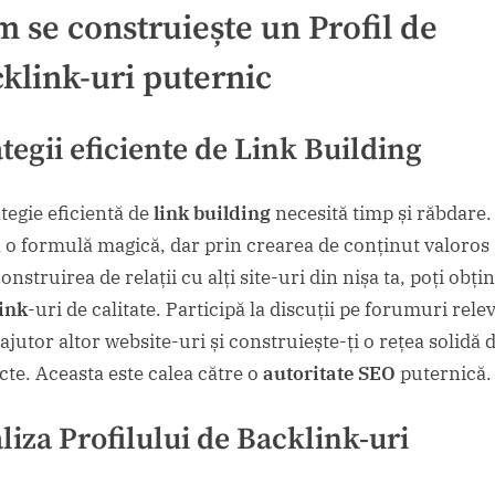
 se construiește un Profil de
klink-uri puternic
ategii eficiente de Link Building
ategie eficientă de
link building
necesită timp și răbdare
ă o formulă magică, dar prin crearea de conținut valoros 
onstruirea de relații cu alți site-uri din nișa ta, poți obți
ink
-uri de calitate. Participă la discuții pe forumuri rele
ajutor altor website-uri și construiește-ți o rețea solidă 
cte. Aceasta este calea către o
autoritate SEO
puternică.
liza Profilului de Backlink-uri