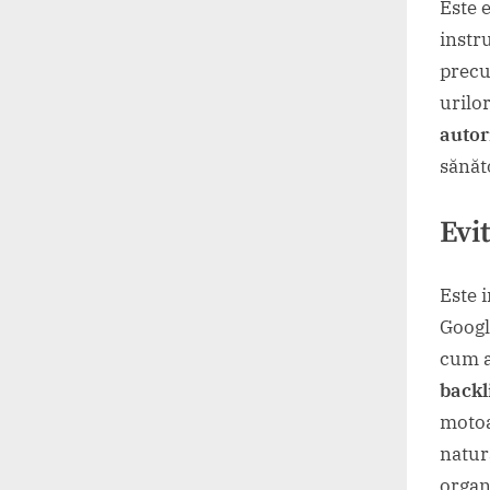
Este e
instr
precu
urilo
autor
sănăt
Evi
Este 
Googl
cum a
backl
motoa
natur
organ