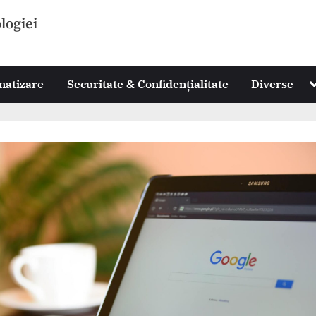
ologiei
T
omatizare
Securitate & Confidențialitate
Diverse
s