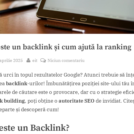
ste un backlink și cum ajută la ranking
sted
By
la
aprilie 2025
eit
Niciun comentariu
Ce
ă urci în topul rezultatelor Google? Atunci trebuie să înț
este
un
rea
backlink
-urilor! Îmbunătățirea poziției site-ului tău î
backlink
rele de căutare este o provocare, dar cu o strategie efic
și
nk building
, poți obține o
autoritate SEO
de invidiat. Cite
cum
eparte și descoperă cum!
ajută
la
este un Backlink?
ranking