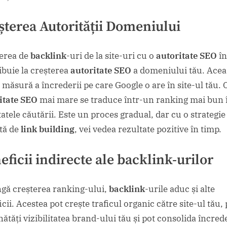
șterea Autorității Domeniului
erea de
backlink
-uri de la site-uri cu o
autoritate SEO
în
ibuie la creșterea
autoritate SEO
a domeniului tău. Acea
 măsură a încrederii pe care Google o are în site-ul tău. 
itate SEO
mai mare se traduce într-un ranking mai bun 
tatele căutării. Este un proces gradual, dar cu o strategie
tă de
link building
, vei vedea rezultate pozitive în timp.
eficii indirecte ale backlink-urilor
ngă creșterea ranking-ului,
backlink
-urile aduc și alte
cii. Acestea pot crește traficul organic către site-ul tău, 
ătăți vizibilitatea brand-ului tău și pot consolida încred