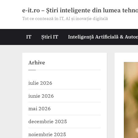
Skip
e-it.ro – Știri inteligente din lumea tehn
to
Tot ce contează în IT, AI și inovație digitală
content
IT
Știri IT
Inteligență Artificială & Aut
Arhive
iulie 2026
iunie 2026
mai 2026
decembrie 2025
noiembrie 2025