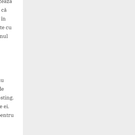
zează
a că
 în
ite cu
unul
ău
de
sting.
e ei.
pentru