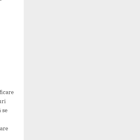
ficare
uri
ă se
care