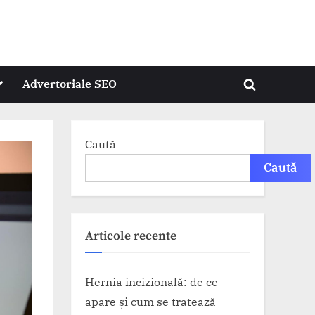
oggle
Advertoriale SEO
Toggle
ub-
menu
search
form
Caută
Caută
Articole recente
Hernia incizională: de ce
apare și cum se tratează