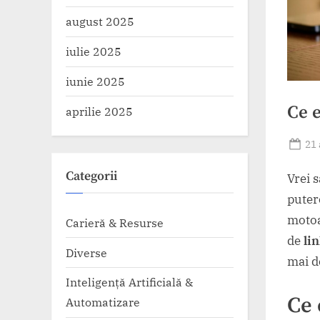
august 2025
iulie 2025
iunie 2025
Ce e
aprilie 2025
Po
21 
on
Categorii
Vrei s
pute
motoa
Carieră & Resurse
de
li
Diverse
mai d
Inteligență Artificială &
Ce 
Automatizare