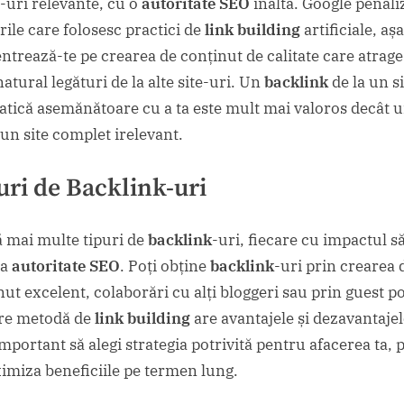
e-uri relevante, cu o
autoritate SEO
înaltă. Google penali
rile care folosesc practici de
link building
artificiale, aș
ntrează-te pe crearea de conținut de calitate care atrage
atural legături de la alte site-uri. Un
backlink
de la un s
atică asemănătoare cu a ta este mult mai valoros decât 
 un site complet irelevant.
uri de Backlink-uri
ă mai multe tipuri de
backlink
-uri, fiecare cu impactul s
ra
autoritate SEO
. Poți obține
backlink
-uri prin crearea 
nut excelent, colaborări cu alți bloggeri sau prin guest po
re metodă de
link building
are avantajele și dezavantajel
important să alegi strategia potrivită pentru afacerea ta, 
imiza beneficiile pe termen lung.