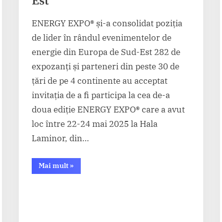
Est
ENERGY EXPO® și-a consolidat poziția
de lider în rândul evenimentelor de
energie din Europa de Sud-Est 282 de
expozanți și parteneri din peste 30 de
țări de pe 4 continente au acceptat
invitația de a fi participa la cea de-a
doua ediție ENERGY EXPO® care a avut
loc între 22-24 mai 2025 la Hala
Laminor, din…
“ENERGY
Mai mult
»
EXPO®
și-
a
consolidat
poziția
de
liderîn
rândul