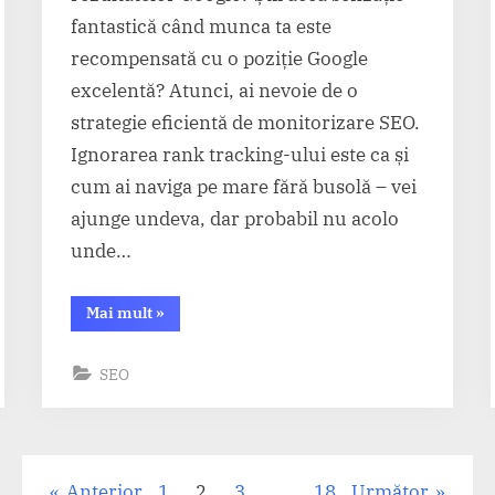
fantastică când munca ta este
recompensată cu o poziție Google
excelentă? Atunci, ai nevoie de o
strategie eficientă de monitorizare SEO.
Ignorarea rank tracking-ului este ca și
cum ai naviga pe mare fără busolă – vei
ajunge undeva, dar probabil nu acolo
unde…
“Cum
Mai mult
»
monitorizezi
pozițiile
site-
SEO
ului
tău
în
Google”
Anterior
1
2
3
…
18
Următor