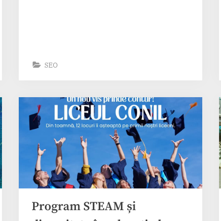
evergreen
pentru
comunicate
de
presă”
SEO
Program STEAM și