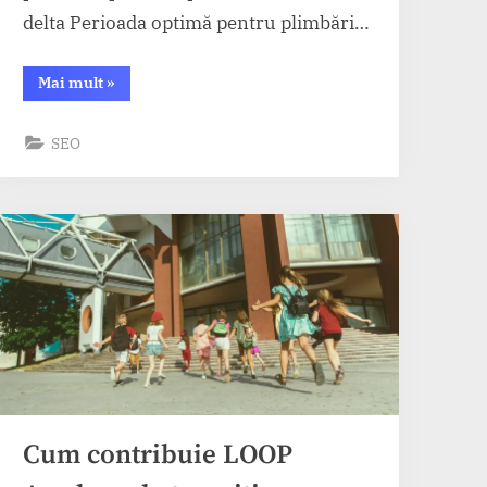
delta Perioada optimă pentru plimbări…
“Excursii
Mai mult
»
în
Delta
pentru
SEO
fotografi
–
cele
mai
bune
spoturi”
Cum contribuie LOOP