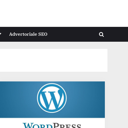
oggle
Advertoriale SEO
Toggle
ub-
menu
search
form