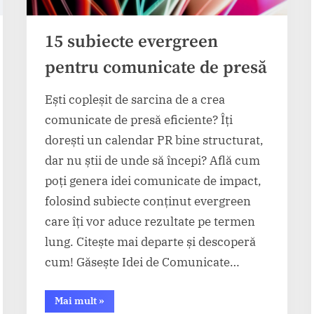
15 subiecte evergreen
pentru comunicate de presă
Ești copleșit de sarcina de a crea
comunicate de presă eficiente? Îți
dorești un calendar PR bine structurat,
dar nu știi de unde să începi? Află cum
poți genera idei comunicate de impact,
folosind subiecte conținut evergreen
care îți vor aduce rezultate pe termen
lung. Citește mai departe și descoperă
cum! Găsește Idei de Comunicate…
“15
Mai mult
»
subiecte