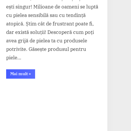
ești singur! Milioane de oameni se luptă
cu pielea sensibilă sau cu tendință
atopică. Știm cât de frustrant poate fi,
dar există soluții! Descoperă cum poți
avea grijă de pielea ta cu produsele
potrivite. Găsește produsul pentru
piele…
“Îngrijire
Mai mult
»
completă
pentru
pielea
sensibilă
și
atopică”