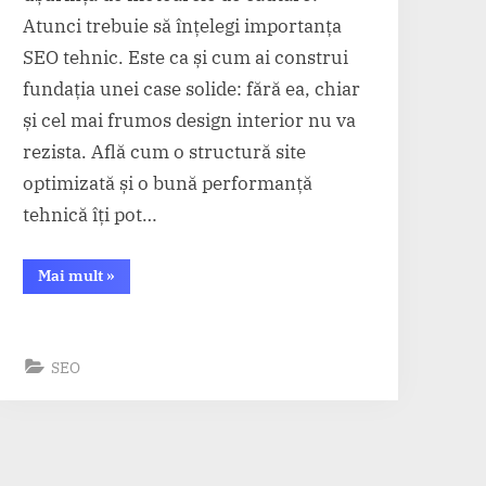
Atunci trebuie să înțelegi importanța
SEO tehnic. Este ca și cum ai construi
fundația unei case solide: fără ea, chiar
și cel mai frumos design interior nu va
rezista. Află cum o structură site
optimizată și o bună performanță
tehnică îți pot…
“Ce
Mai mult
»
este
SEO
tehnic
și
ce
elemente
SEO
include”