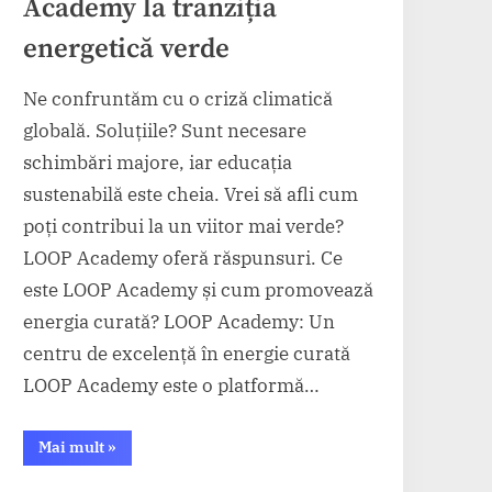
Academy la tranziția
energetică verde
Ne confruntăm cu o criză climatică
globală. Soluțiile? Sunt necesare
schimbări majore, iar educația
sustenabilă este cheia. Vrei să afli cum
poți contribui la un viitor mai verde?
LOOP Academy oferă răspunsuri. Ce
este LOOP Academy și cum promovează
energia curată? LOOP Academy: Un
centru de excelență în energie curată
LOOP Academy este o platformă…
“Cum
Mai mult
»
contribuie
LOOP
Academy