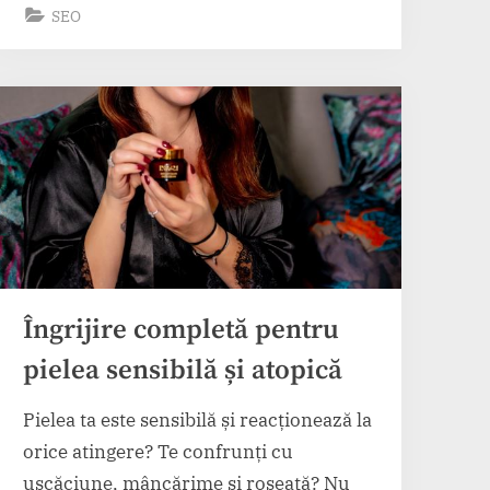
SEO
la
tranziția
energetică
verde”
Îngrijire completă pentru
pielea sensibilă și atopică
Pielea ta este sensibilă și reacționează la
orice atingere? Te confrunți cu
uscăciune, mâncărime și roșeață? Nu