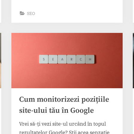
evenimentelor
de
energie
SEO
din
Europa
de
Sud-
Est”
Cum monitorizezi pozițiile
site-ului tău în Google
Vrei să-ți vezi site-ul urcând în topul
rezultatelor Google? Știi acea senzație