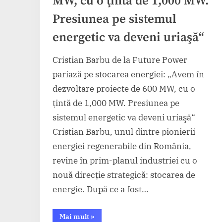
MW, cu o ţintă de 1,000 MW.
Presiunea pe sistemul
energetic va deveni uriaşă“
Cristian Barbu de la Future Power
pariază pe stocarea energiei: „Avem în
dezvoltare proiecte de 600 MW, cu o
ţintă de 1,000 MW. Presiunea pe
sistemul energetic va deveni uriaşă“
Cristian Barbu, unul dintre pionierii
energiei regenerabile din România,
revine în prim-planul industriei cu o
nouă direcţie strategică: stocarea de
energie. După ce a fost…
“Cristian
Mai mult
»