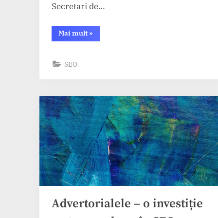
Secretari de…
“Începe
Mai mult
»
ROMANIAN
ENERGY
WEEK
2025!”
SEO
Advertorialele – o investiție