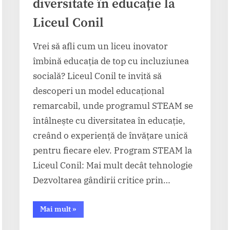
diversitate în educație la
Liceul Conil
Vrei să afli cum un liceu inovator
îmbină educația de top cu incluziunea
socială? Liceul Conil te invită să
descoperi un model educațional
remarcabil, unde programul STEAM se
întâlnește cu diversitatea în educație,
creând o experiență de învățare unică
pentru fiecare elev. Program STEAM la
Liceul Conil: Mai mult decât tehnologie
Dezvoltarea gândirii critice prin…
“Program
Mai mult
»
STEAM
și
diversitate