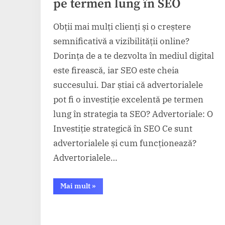
pe termen lung în SEO
Obții mai mulți clienți și o creștere
semnificativă a vizibilității online?
Dorința de a te dezvolta în mediul digital
este firească, iar SEO este cheia
succesului. Dar știai că advertorialele
pot fi o investiție excelentă pe termen
lung în strategia ta SEO? Advertoriale: O
Investiție strategică în SEO Ce sunt
advertorialele și cum funcționează?
Advertorialele…
“Advertorialele
Mai mult
»
–
o
investiție
pe
termen