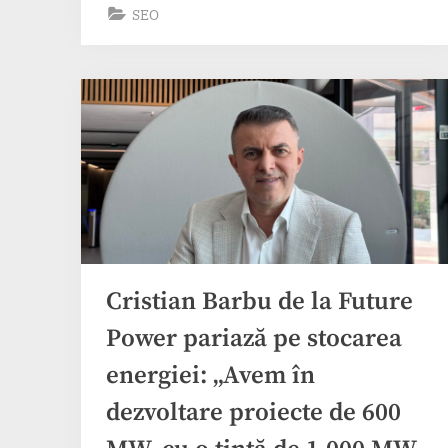
lung
SEO
în
SEO”
Cristian Barbu de la Future
Power pariază pe stocarea
energiei: „Avem în
dezvoltare proiecte de 600