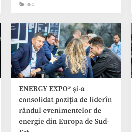
SEO
în
educație
la
Liceul
Conil”
ENERGY EXPO® și-a
consolidat poziția de liderîn
rândul evenimentelor de
energie din Europa de Sud-