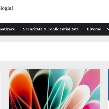
ologiei
T
omatizare
Securitate & Confidențialitate
Diverse
s