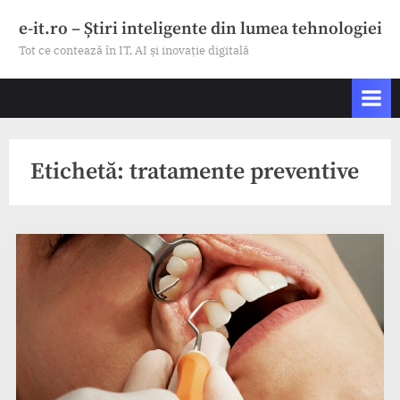
Skip
e-it.ro – Știri inteligente din lumea tehnologiei
to
Tot ce contează în IT, AI și inovație digitală
content
Etichetă:
tratamente preventive