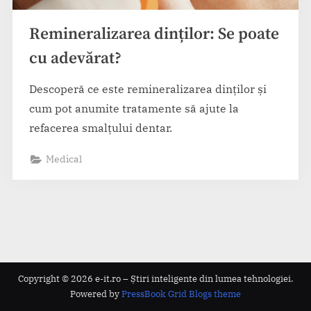
Remineralizarea dinților: Se poate
cu adevărat?
Descoperă ce este remineralizarea dinților și
cum pot anumite tratamente să ajute la
refacerea smalțului dentar.
Medical
Copyright © 2026 e-it.ro – Știri inteligente din lumea tehnologiei.
Powered by
PressBook Grid Blogs theme