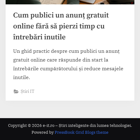
Cum publici un anunț gratuit
online fără să pierzi timp cu
întrebări inutile
Un ghid practic despre cum publici un anunț
gratuit online care răspunde din start la
întrebările cumpărătorului și reduce mesajele
inutile.
Știri IT
Copyright © 2026 e-it.ro – Știri inteligente din lumea tehnologiei.
Powered by
PressBook Grid Blogs theme