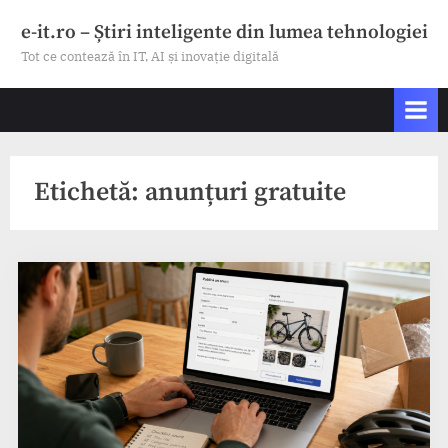
Skip
e-it.ro – Știri inteligente din lumea tehnologiei
to
Tot ce contează în IT, AI și inovație digitală
content
Etichetă:
anunțuri gratuite