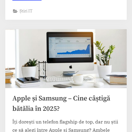
jurnalismul
tech
Știri IT
–
Cum
se
transformă
presa”
Apple și Samsung – Cine câștigă
bătălia în 2025?
Îți dorești un telefon flagship de top, dar nu știi
ce să alegi între Apple și Samsung? Ambele