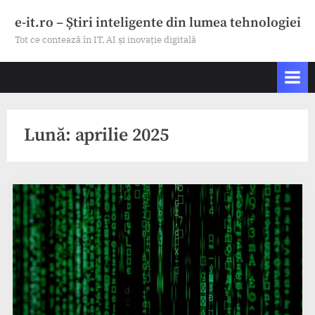
Skip
e-it.ro – Știri inteligente din lumea tehnologiei
to
Tot ce contează în IT, AI și inovație digitală
content
Lună:
aprilie 2025