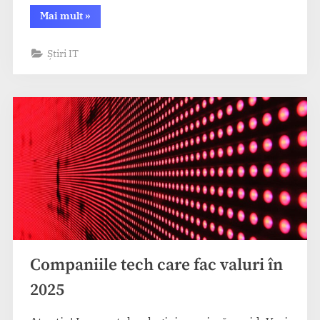
“Intel
Mai mult
»
și
AMD
în
Știri IT
lupta
pentru
dominația
procesoarelor”
Companiile tech care fac valuri în
2025