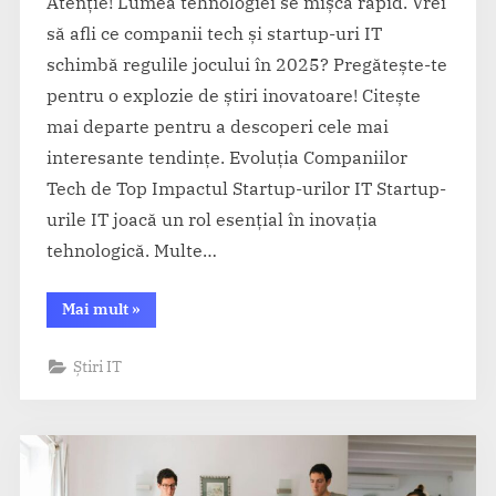
Atenție! Lumea tehnologiei se mișcă rapid. Vrei
să afli ce companii tech și startup-uri IT
schimbă regulile jocului în 2025? Pregătește-te
pentru o explozie de știri inovatoare! Citește
mai departe pentru a descoperi cele mai
interesante tendințe. Evoluția Companiilor
Tech de Top Impactul Startup-urilor IT Startup-
urile IT joacă un rol esențial în inovația
tehnologică. Multe…
“Companiile
Mai mult
»
tech
care
fac
Știri IT
valuri
în
2025”