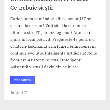
Ce trebuie să știi
Curiozitatea te mână să afli ce noutăți IT se
ascund la orizont? Vrei să fii la curent cu
ultimele știri IT și tehnologii noi? Atunci ai
ajuns în locul potrivit! Pregătește-te pentru o
călătorie fascinantă prin lumea tehnologiei în
continuă evoluție. Inteligența Artificială: Noile
frontiere Asistenții Virtuali Inteligenți
Asistenții virtuali devin din ce în ce…
“Ultimele
Mai mult
»
noutăți
din
IT
Știri IT
în
2025
–
Ce
trebuie