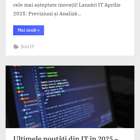
cele mai așteptate inovații! Lansări IT Aprilie
2025: Previziuni și Analiză…
“Cele
Mai mult
»
mai
importante
lansări
Știri IT
IT
din
aprilie
2025”
Ultimele noutăți din IT în 2025 –