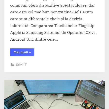
companii oferă dispozitive spectaculoase, dar
care este cel mai bun pentru tine? Află acum
care sunt diferențele cheie și ia decizia
informată! Compararea Telefoanelor Flagship
Apple și Samsung Sistemul de Operare: iOS vs.
Android Una dintre cele…
“Apple
Mai mult
»
și
Samsung
–
Știri IT
Cine
câștigă
bătălia
în
2025?”