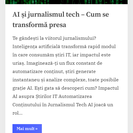
AI și jurnalismul tech – Cum se
transformă presa
Te gândești la viitorul jurnalismului?
Inteligența artificială transformă rapid modul
în care consumăm știri IT, iar impactul este
uriaș. Imaginează-ți un flux constant de
automatizare conținut, știri generate
instantaneu și analize complexe, toate posibile
grație AI. Ești gata să descoperi cum? Impactul
AI asupra Știrilor IT Automatizarea
Conținutului în Jurnalismul Tech AI joacă un
rol…
“AI
Mai mult
»
și