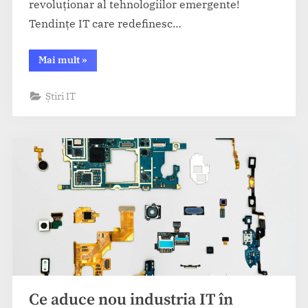
revoluționar al tehnologiilor emergente!
Tendințe IT care redefinesc…
“Tendințele
Mai mult
»
din
IT
care
Știri IT
schimbă
2025”
Ce aduce nou industria IT în