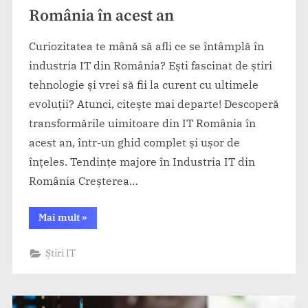
România în acest an
Curiozitatea te mână să afli ce se întâmplă în
industria IT din România? Ești fascinat de știri
tehnologie și vrei să fii la curent cu ultimele
evoluții? Atunci, citește mai departe! Descoperă
transformările uimitoare din IT România în
acest an, într-un ghid complet și ușor de
înțeles. Tendințe majore în Industria IT din
România Creșterea…
“Ce
Mai mult
»
aduce
nou
industria
Știri IT
IT
în
România
în
acest
an”